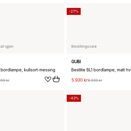
-27%
all igjen
Bestillingsvare
GUBI
1 bordlampe, kullsort-messing
Bestlite BL1 bordlampe, matt h
5 930 kr
099 kr
8 099 kr
-43%