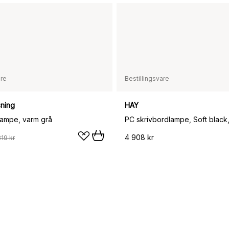
are
Bestillingsvare
sning
HAY
ampe, varm grå
4 908 kr
319 kr