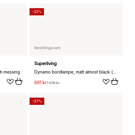
-32%
Bestillingsvare
Superliving
vit-messing
Dynamo bordlampe, matt almost black (grå)
691 kr
1 018 kr
-37%