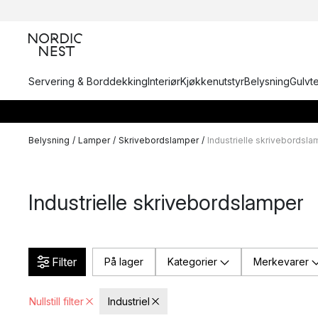
Servering & Borddekking
Interiør
Kjøkkenutstyr
Belysning
Gulvt
Belysning
/
Lamper
/
Skrivebordslamper
/
Industrielle skrivebordsla
Industrielle skrivebordslamper
Filter
På lager
Kategorier
Merkevarer
Nullstill filter
Industriel