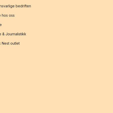
svarlige bedriften
 hos oss
te
 & Journalistikk
 Nest outlet