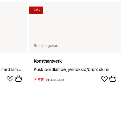
-10%
Bestillingsvare
Konsthantverk
PC skrivbordlampe, Soft black, med lampefot
Kusk bordlampe, jernoksid/brunt skinn
7 819 kr
8 690 kr