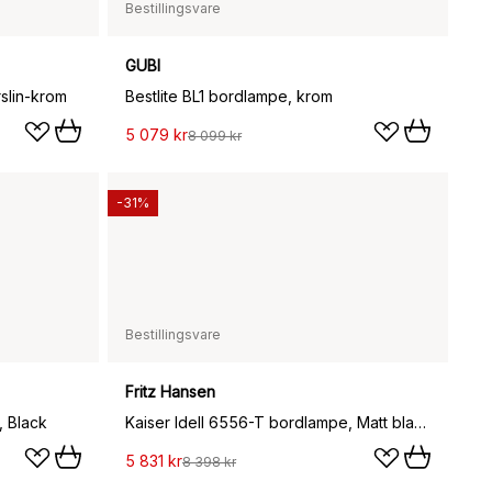
Bestillingsvare
GUBI
slin-krom
Bestlite BL1 bordlampe, krom
5 079 kr
8 099 kr
-31%
Bestillingsvare
Fritz Hansen
, Black
Kaiser Idell 6556-T bordlampe, Matt black
5 831 kr
8 398 kr