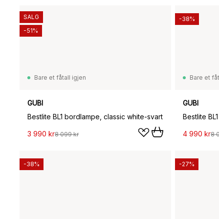
SALG
-38%
-51%
Bare et fåtall igjen
Bare et fåt
GUBI
GUBI
Bestlite BL1 bordlampe, classic white-svart
Bestlite BL
3 990 kr
4 990 kr
8 099 kr
8 
-38%
-27%