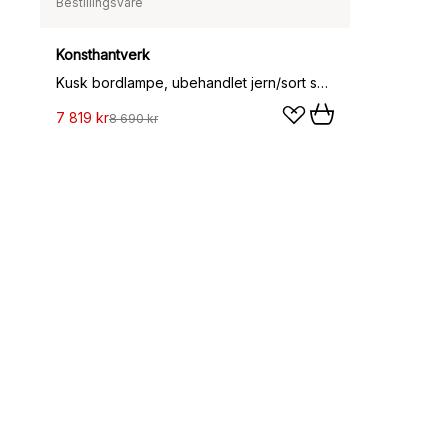
Bestillingsvare
Konsthantverk
Kusk bordlampe, ubehandlet jern/sort skinn
7 819 kr
8 690 kr