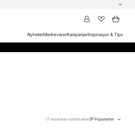
Nyheter
Merkevarer
Kampanjer
Inspirasjon & Tips
17
resultater sortert etter
Popularitet