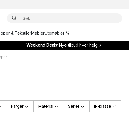
epper & Tekstiler
Møbler
Utemøbler %
Weekend Deals
: Nye tilbud hver helg
mper
Farger
Material
Serier
IP-klasse