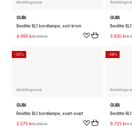
Bestillingsvare
Bestillingsv
GUBI
GUBI
Bestlite BL1 bordlampe, sort-krom
Bestlite B
4 990 kr
5 930 kr
8 099 kr
8 
-35%
-28%
Bestillingsvare
Bestillingsv
GUBI
GUBI
Bestlite BL1 bordlampe, svart-svart
5 275 kr
6 725 kr
8 099 kr
9 2