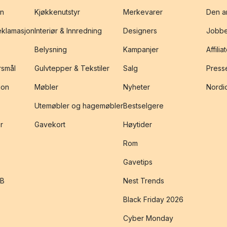
on
Kjøkkenutstyr
Merkevarer
Den an
reklamasjon
Interiør & Innredning
Designers
Jobbe
Belysning
Kampanjer
Affilia
rsmål
Gulvtepper & Tekstiler
Salg
Presse
jon
Møbler
Nyheter
Nordic
Utemøbler og hagemøbler
Bestselgere
r
Gavekort
Høytider
Rom
Gavetips
2B
Nest Trends
Black Friday 2026
Cyber Monday