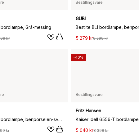
are
Bestillingsvare
GUBI
L1 bordlampe, Grå-messing
Bestlite BL1 bordlampe, benpor
5 279 kr
099 kr
9 299 kr
-40%
are
Bestillingsvare
Fritz Hansen
Bestlite BL1 bordlampe, benporselen-svart
Kaiser Idell 6556-T bordlampe
5 040 kr
99 kr
8 398 kr