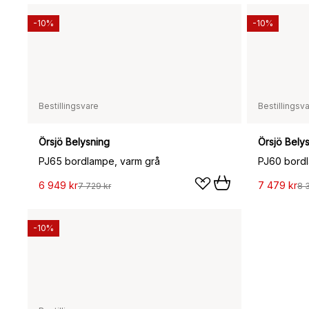
-10%
-10%
Bestillingsvare
Bestillingsv
Örsjö Belysning
Örsjö Bely
PJ65 bordlampe, varm grå
PJ60 bordl
6 949 kr
7 479 kr
7 729 kr
8 
-10%