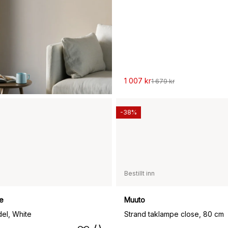
1 007 kr
1 679 kr
-38%
Bestillt inn
e
Muuto
el, White
Strand taklampe close, 80 cm