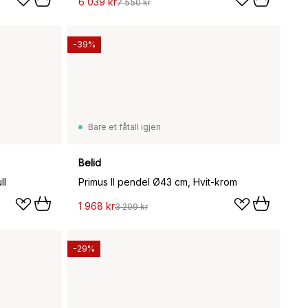
6 039 kr
7 550 kr
-39%
Bare et fåtall igjen
Belid
ll
Primus II pendel Ø43 cm, Hvit-krom
1 968 kr
3 209 kr
-29%