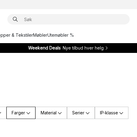
epper & Tekstiler
Møbler
Utemøbler %
Weekend Deals
: Nye tilbud hver helg
Farger
Material
Serier
IP-klasse