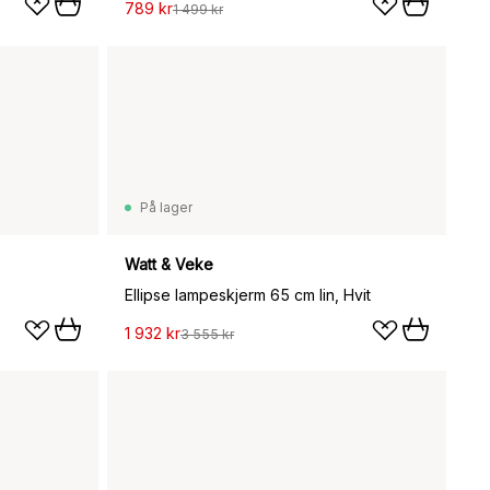
789 kr
1 499 kr
På lager
Watt & Veke
Ellipse lampeskjerm 65 cm lin, Hvit
1 932 kr
3 555 kr