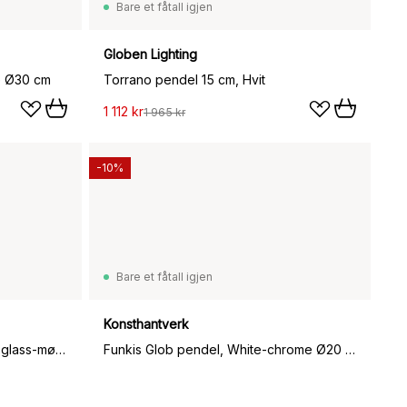
Bare et fåtall igjen
Globen Lighting
e Ø30 cm
Torrano pendel 15 cm, Hvit
1 112 kr
1 965 kr
-10%
Bare et fåtall igjen
Konsthantverk
Fair taklampe Ø 30 cm, Frostet glass-mørkbeiset ask
Funkis Glob pendel, White-chrome Ø20 cm