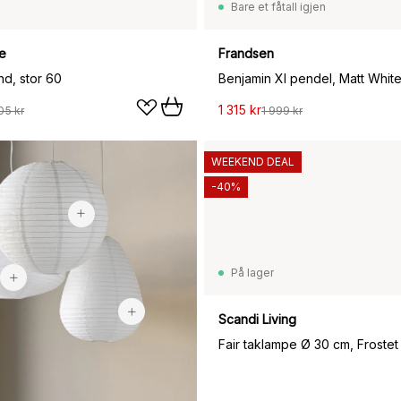
Bare et fåtall igjen
e
Frandsen
nd, stor 60
Benjamin Xl pendel, Matt Whit
1 315 kr
05 kr
1 999 kr
WEEKEND DEAL
149 kr
-40%
229 kr
På lager
89 kr
Scandi Living