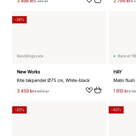
3 498 kr
2 799 kr
5 145 kr
4 1
-26%
Bestillingsvare
Bare et fåt
New Works
HAY
Kite takpendel Ø75 cm, White-black
3 459 kr
1 610 kr
4 695 kr
2 12
-20%
-40%