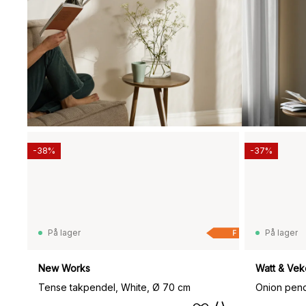
-38%
-37%
På lager
På lager
F
New Works
Watt & Vek
Tense takpendel, White, Ø 70 cm
Onion pend