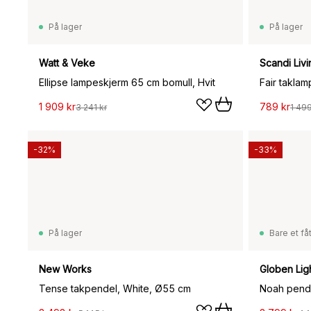
På lager
På lager
Watt & Veke
Scandi Livi
Ellipse lampeskjerm 65 cm bomull, Hvit
1 909 kr
789 kr
3 241 kr
1 499
-32%
-33%
På lager
Bare et fåt
New Works
Globen Lig
Tense takpendel, White, Ø55 cm
Noah pende