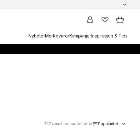
Nyheter
Merkevarer
Kampanjer
Inspirasjon & Tips
747
resultater sortert etter
Popularitet