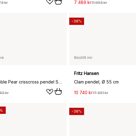
7 489 kr
73 kr
11 993 kr
-38%
are
Bestillt inn
Fritz Hansen
Nelson Bubble Pear crisscross pendel S, Off white
Clam pendel, Ø 55 cm
10 740 kr
43 kr
17 451 kr
AL
-38%