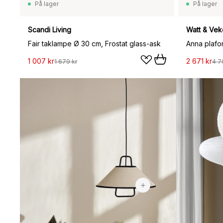
På lager
På lager
Scandi Living
Watt & Vek
Fair taklampe Ø 30 cm, Frostat glass-ask
Anna plafo
1 007 kr
2 671 kr
1 679 kr
4 7
1 123 kr