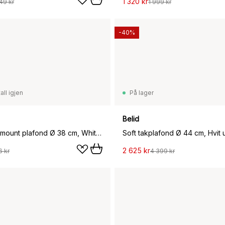
1 320 kr
49 kr
1 999 kr
-40%
all igjen
På lager
Belid
Matin flush mount plafond Ø 38 cm, White shade
Soft takplafond Ø 44 cm, Hvit u
2 625 kr
6 kr
4 399 kr