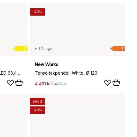
-40%
På lager
D
F
New Works
Melt Chandelier mini takkrone LED 63,4 cm, Opal-silver
Tense takpendel, White, Ø 120
4 491 kr
7 495 kr
SALG
-43%