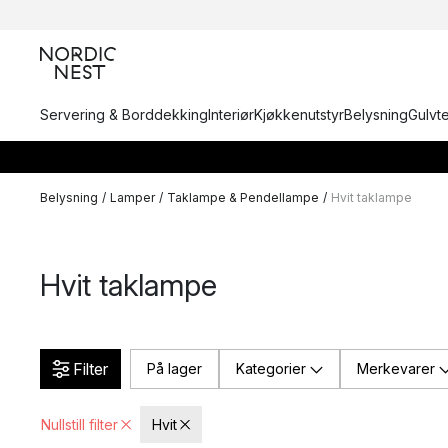
Servering & Borddekking
Interiør
Kjøkkenutstyr
Belysning
Gulvt
Belysning
/
Lamper
/
Taklampe & Pendellampe
/
Hvit taklampe
Hvit taklampe
Filter
På lager
Kategorier
Merkevarer
Nullstill filter
Hvit