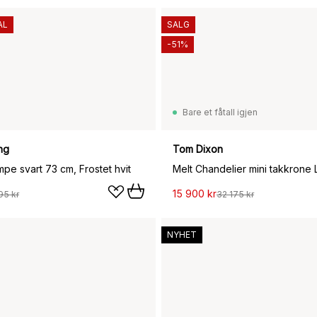
AL
SALG
-51%
Bare et fåtall igjen
ng
Tom Dixon
mpe svart 73 cm, Frostet hvit
15 900 kr
95 kr
32 175 kr
NYHET