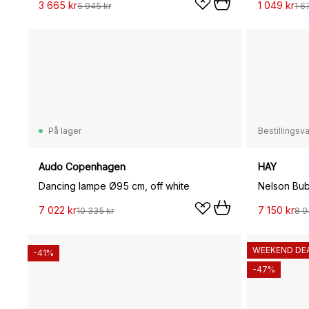
3 665 kr
1 049 kr
5 945 kr
1 6
På lager
Bestillingsv
Audo Copenhagen
HAY
Dancing lampe Ø95 cm, off white
7 022 kr
7 150 kr
10 335 kr
8 9
WEEKEND DE
-41%
-47%