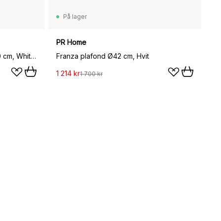
På lager
PR Home
Matin flush mount plafond Ø 50 cm, White shade
Franza plafond Ø42 cm, Hvit
1 214 kr
1 700 kr