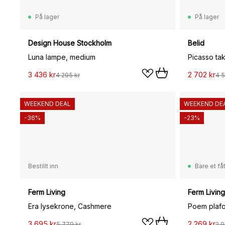
På lager
På lager
Design House Stockholm
Belid
Luna lampe, medium
Picasso ta
3 436 kr
2 702 kr
4 295 kr
4 5
WEEKEND DEAL
WEEKEND DE
-36%
-23%
Bestillt inn
Bare et fåt
Ferm Living
Ferm Living
Era lysekrone, Cashmere
Poem plaf
3 695 kr
2 269 kr
5 779 kr
2 9