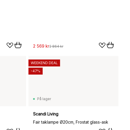
2 569 kr
2 864 kr
WEEKEND DEAL
-47%
På lager
Scandi Living
Fair taklampe Ø20cm, Frostat glass-ask