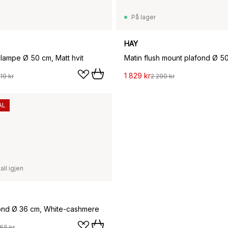
På lager
HAY
klampe Ø 50 cm, Matt hvit
1 829 kr
19 kr
2 290 kr
AL
all igjen
ond Ø 36 cm, White-cashmere
65 kr