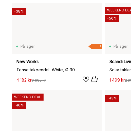
WEEKEND DE
-38%
-50%
På lager
På lager
F
New Works
Scandi Livi
Tense takpendel, White, Ø 90
Solar takla
4 182 kr
1 499 kr
6 695 kr
2 9
WEEKEND DEAL
-43%
-40%