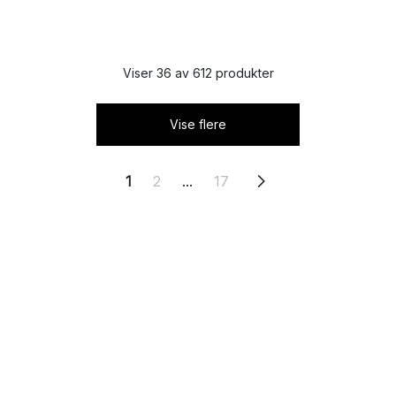
Viser 36 av 612 produkter
Vise flere
1
2
...
17