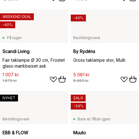
WEEKEND DEAL
-40%
-40%
På lager
Bestillingsvare
Scandi Living
By Rydéns
Fair taklampe Ø 30 cm, Frostet
Gross taklampe stor, Multi
glass-mørkbeiset ask
1 007 kr
5 081 kr
1 679 kr
8 469 kr
NYHET
SALG
-34%
Bestillingsvare
Bare et fåtall igjen
EBB & FLOW
Muuto