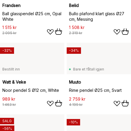
Frandsen
Belid
Ball glasspendel Ø25 cm, Opal
Bullo plafond klart glass Ø27
White
cm, Messing
1 515 kr
1 508 kr
2 095 kr
2 319 kr
-32%
-34%
Bestillt inn
Bare et fåtall igjen
Watt & Veke
Muuto
Noor pendel S Ø12 cm, White
Rime pendel Ø25 cm, Svart
989 kr
2 759 kr
1 463 kr
4 199 kr
SALG
-10%
-56%