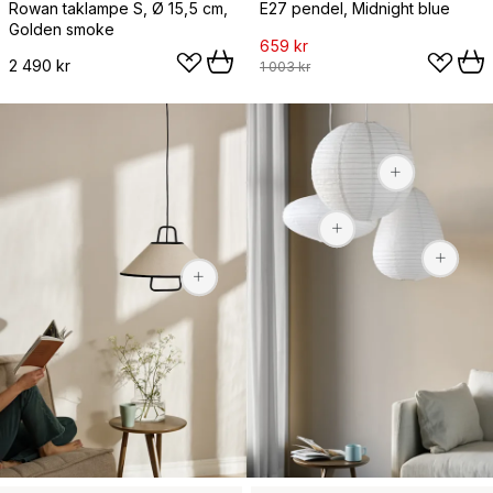
Rowan taklampe S, Ø 15,5 cm,
E27 pendel, Midnight blue
Golden smoke
659 kr
2 490 kr
1 003 kr
149 kr
229 kr
1 123 kr