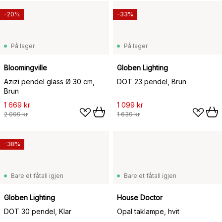
-20%
-33%
På lager
På lager
Bloomingville
Globen Lighting
Azizi pendel glass Ø 30 cm,
DOT 23 pendel, Brun
Brun
1 669 kr
1 099 kr
2 099 kr
1 639 kr
-38%
Bare et fåtall igjen
Bare et fåtall igjen
Globen Lighting
House Doctor
DOT 30 pendel, Klar
Opal taklampe, hvit