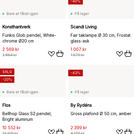
-40%
Bare et fåtall igjen
På lager
Konsthantverk
Scandi Living
Funkis Glob pendel, White-
Fair taklampe Ø 30 cm, Frostat
chrome Ø20 cm
glass-ask
2 569 kr
1 007 kr
2 864 kr
1 679 kr
SALG
-43%
-20%
Bare et fåtall igjen
På lager
Flos
By Rydéns
Bellhop Glass S2 pendel,
Gross plafond Ø 50 cm, amber
Bright aluminum
10 552 kr
2 399 kr
13 109 kr
4 179 kr