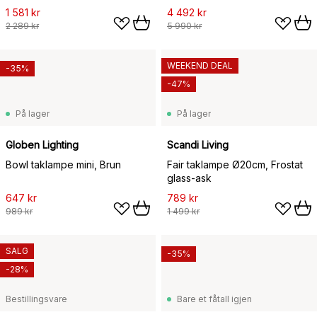
1 581 kr
4 492 kr
2 289 kr
5 990 kr
WEEKEND DEAL
-35%
-47%
På lager
På lager
Globen Lighting
Scandi Living
Bowl taklampe mini, Brun
Fair taklampe Ø20cm, Frostat
glass-ask
647 kr
789 kr
989 kr
1 499 kr
SALG
-35%
-28%
Bestillingsvare
Bare et fåtall igjen