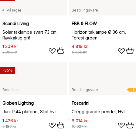
På lager
Bestillingsvare
Scandi Living
EBB & FLOW
Solar taklampe svart 73 cm,
Horizon taklampe Ø 36 cm,
Røykaktig grå
Forest green
1 309 kr
4 819 kr
2 995 kr
5 366 kr
-35%
Bestillt inn
Bestillingsvare
E
Globen Lighting
Foscarini
Juni IP44 plafond, Slipt hvit
Gregg grande pendel, Hvit
1 426 kr
6 014 kr
2 189 kr
10 027 kr