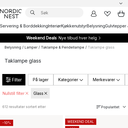
Servering & Borddekking
Interiør
Kjøkkenutstyr
Belysning
Gulvtepper 
Weekend Deals
: Nye tilbud hver helg
Belysning
/
Lamper
/
Taklampe & Pendellampe
/
Taklampe glass
Taklampe glass
Filter
På lager
Kategorier
Merkevarer
Nullstill filter
Glass
612
resultater sortert etter
Popularitet
WEEKEND DEAL
-10%