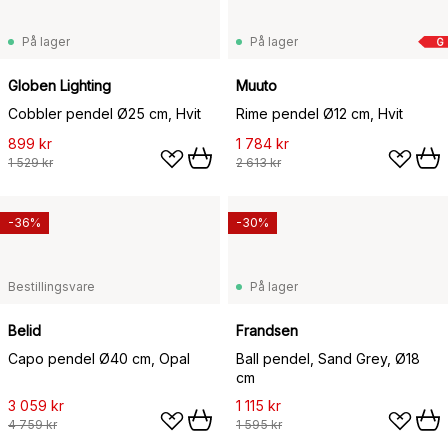
På lager
På lager
G
Globen Lighting
Muuto
Cobbler pendel Ø25 cm, Hvit
Rime pendel Ø12 cm, Hvit
899 kr
1 784 kr
1 529 kr
2 613 kr
-36%
-30%
Bestillingsvare
På lager
Belid
Frandsen
Capo pendel Ø40 cm, Opal
Ball pendel, Sand Grey, Ø18
cm
3 059 kr
1 115 kr
4 759 kr
1 595 kr