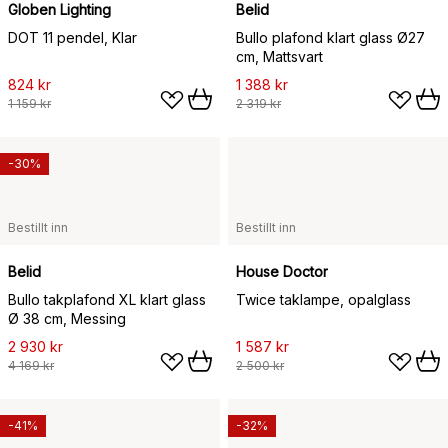
Globen Lighting
Belid
DOT 11 pendel, Klar
Bullo plafond klart glass Ø27
cm, Mattsvart
824 kr
1 388 kr
1 159 kr
2 319 kr
-30%
Bestillt inn
Bestillt inn
Belid
House Doctor
Bullo takplafond XL klart glass
Twice taklampe, opalglass
Ø 38 cm, Messing
2 930 kr
1 587 kr
4 169 kr
2 500 kr
-41%
-32%