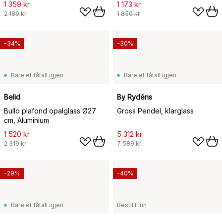
1 359 kr
1 173 kr
2 189 kr
1 850 kr
-34%
-30%
Bare et fåtall igjen
Bare et fåtall igjen
Belid
By Rydéns
Bullo plafond opalglass Ø27
Gross Pendel, klarglass
cm, Aluminium
1 520 kr
5 312 kr
2 319 kr
7 589 kr
-29%
-40%
Bare et fåtall igjen
Bestillt inn