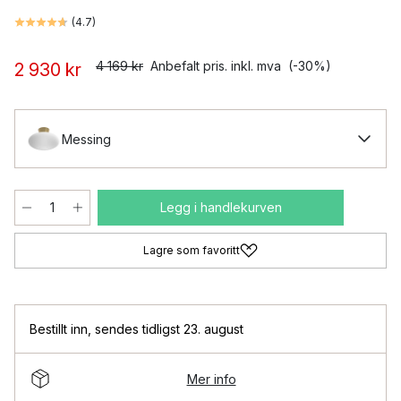
(
4.7
)
4 169 kr
Anbefalt pris. inkl. mva
(-30%)
2 930 kr
Messing
Legg i handlekurven
Lagre som favoritt
Bestillt inn
,
sendes tidligst 23. august
Mer info