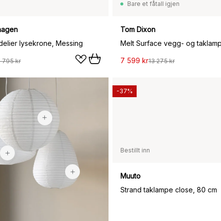
Bare et fåtall igjen
hagen
Tom Dixon
elier lysekrone, Messing
7 599 kr
 795 kr
13 275 kr
-37%
149 kr
229 kr
Bestillt inn
89 kr
Muuto
Strand taklampe close, 80 cm