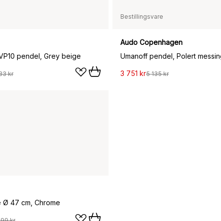
Bestillingsvare
Audo Copenhagen
VP10 pendel, Grey beige
Umanoff pendel, Polert messin
3 751 kr
33 kr
5 135 kr
e Ø 47 cm, Chrome
099 kr