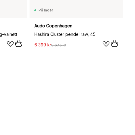
På lager
Audo Copenhagen
g-valnøtt
Hashira Cluster pendel raw, 45
6 399 kr
9 675 kr