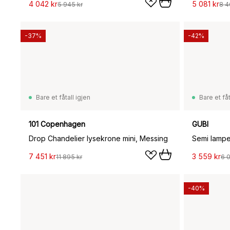
4 042 kr
5 081 kr
5 945 kr
8 4
-37%
-42%
Bare et fåtall igjen
Bare et fåt
101 Copenhagen
GUBI
Drop Chandelier lysekrone mini, Messing
Semi lampe
7 451 kr
3 559 kr
11 895 kr
6 
-40%