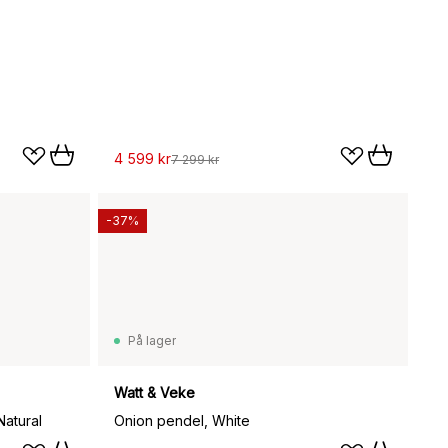
4 599 kr
7 299 kr
-37%
På lager
Watt & Veke
Natural
Onion pendel, White