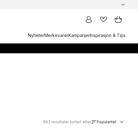
Nyheter
Merkevarer
Kampanjer
Inspirasjon & Tips
893
resultater sortert etter
Popularitet