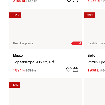
2 199 kr
3 436 kr
3 555 kr
4 2
-32%
-39%
Bestillingsvare
Bestillingsv
G
Muuto
Belid
Top taklampe Ø36 cm, Grå
Primus II 
1 894 kr
1 968 kr
2 781 kr
3 2
-10%