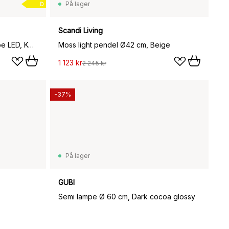
På lager
D
Scandi Living
Melt Surface vegg- og taklampe LED, Kobber
Moss light pendel Ø42 cm, Beige
1 123 kr
2 245 kr
-37%
På lager
GUBI
Semi lampe Ø 60 cm, Dark cocoa glossy