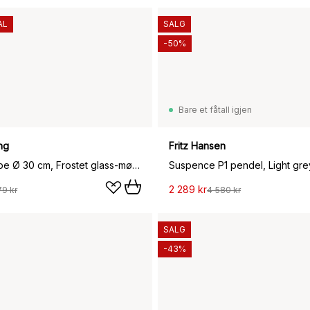
AL
SALG
-50%
Bare et fåtall igjen
ng
Fritz Hansen
Fair taklampe Ø 30 cm, Frostet glass-mørkbeiset ask
Suspence P1 pendel, Light gre
2 289 kr
79 kr
4 580 kr
SALG
-43%