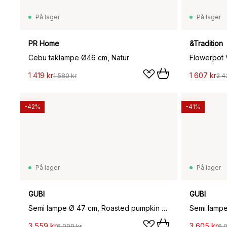
På lager
På lager
PR Home
&Tradition
Cebu taklampe Ø46 cm, Natur
Flowerpot 
1 419 kr
1 607 kr
1 580 kr
2 4
-42%
-41%
På lager
På lager
GUBI
GUBI
Semi lampe Ø 47 cm, Roasted pumpkin glossy
Semi lamp
3 559 kr
3 605 kr
6 099 kr
6 