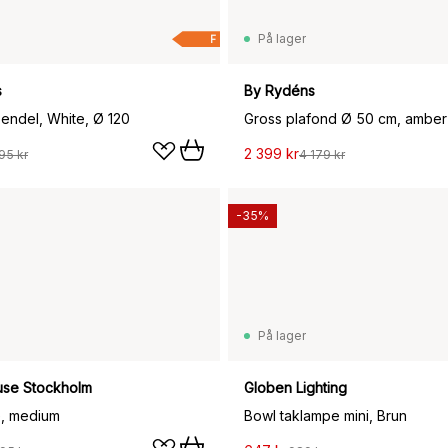
På lager
F
s
By Rydéns
endel, White, Ø 120
Gross plafond Ø 50 cm, amber
2 399 kr
95 kr
4 179 kr
-35%
På lager
use Stockholm
Globen Lighting
e, medium
Bowl taklampe mini, Brun