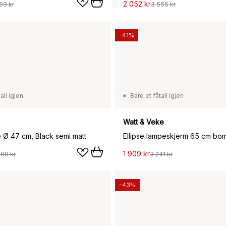
2 052 kr
69 kr
3 555 kr
-41%
all igjen
Bare et fåtall igjen
Watt & Veke
 Ø 47 cm, Black semi matt
Ellipse lampeskjerm 65 cm bomu
1 909 kr
099 kr
3 241 kr
-43%