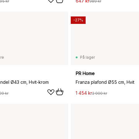
647 kr
95 kr
989 kr
-27%
are
På lager
PR Home
pendel Ø43 cm, Hvit-krom
Franza plafond Ø55 cm, Hvit
1 454 kr
09 kr
2 000 kr