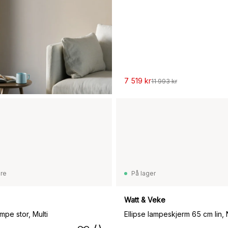
7 519 kr
11 993 kr
are
På lager
Watt & Veke
mpe stor, Multi
Ellipse lampeskjerm 65 cm lin, 