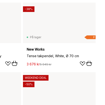
-38%
På lager
F
New Works
y
Tense takpendel, White, Ø 70 cm
3 676 kr
5 945 kr
WEEKEND DEAL
-50%