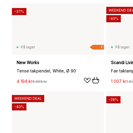
WEEKEND DE
-37%
-40%
På lager
På lager
F
New Works
Scandi Livi
Tense takpendel, White, Ø 90
4 194 kr
1 007 kr
6 695 kr
1 6
WEEKEND DEAL
-28%
-40%