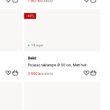
1 567 kr
2 345 kr
-40%
På lager
Belid
Picasso taklampe Ø 50 cm, Matt hvit
2 690 kr
4 519 kr