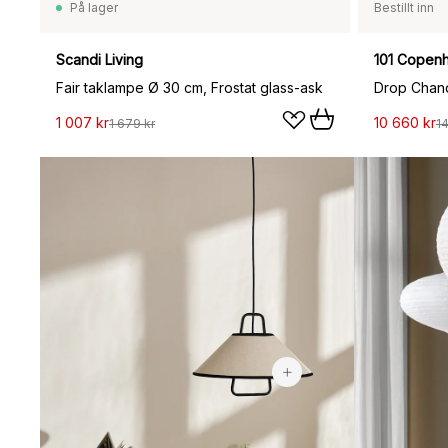
På lager
Bestillt inn
Scandi Living
101 Copen
Fair taklampe Ø 30 cm, Frostat glass-ask
Drop Chand
1 007 kr
10 660 kr
1 679 kr
14
1 123 kr