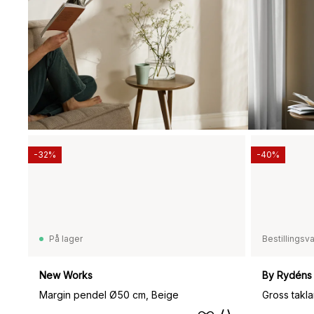
-32%
-40%
På lager
Bestillingsv
New Works
By Rydéns
Margin pendel Ø50 cm, Beige
Gross takla