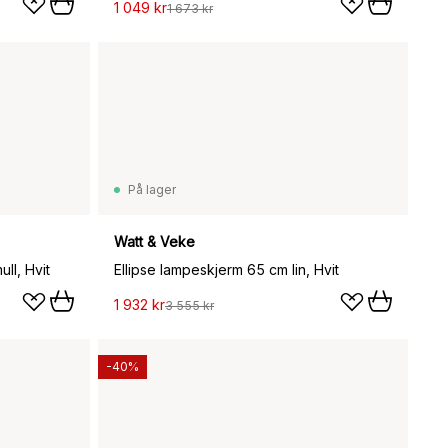
1 049 kr
1 673 kr
På lager
Watt & Veke
ll, Hvit
Ellipse lampeskjerm 65 cm lin, Hvit
1 932 kr
3 555 kr
-40%