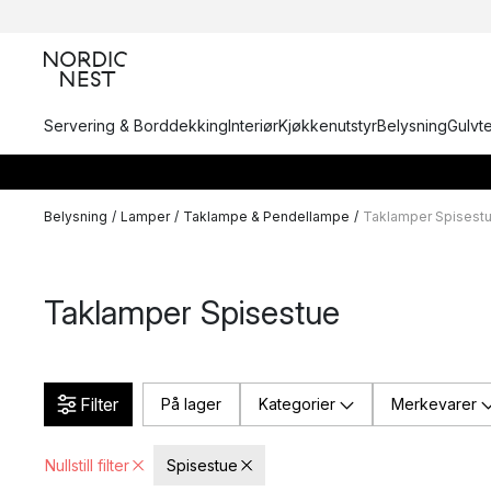
Servering & Borddekking
Interiør
Kjøkkenutstyr
Belysning
Gulvt
Belysning
/
Lamper
/
Taklampe & Pendellampe
/
Taklamper Spisest
Taklamper Spisestue
Filter
På lager
Kategorier
Merkevarer
Nullstill filter
Spisestue