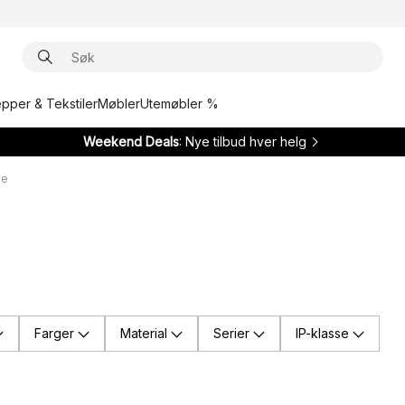
epper & Tekstiler
Møbler
Utemøbler %
Weekend Deals
: Nye tilbud hver helg
ue
Farger
Material
Serier
IP-klasse