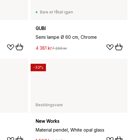
Bare et fåtall igjen
GUBI
Semi lampe Ø 60 cm, Chrome
4 381 kr
7 299 kr
-33%
Bestillingsvare
New Works
Material pendel, White opal glass