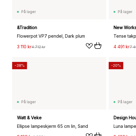
På lager
På lager
&Tradition
New Work
Flowerpot VP7 pendel, Dark plum
Tense takp
3 110 kr
4 491 kr
4 712 kr
7 4
-38%
-20%
På lager
På lager
Watt & Veke
Design Ho
Ellipse lampeskjerm 65 cm lin, Sand
Luna lamp