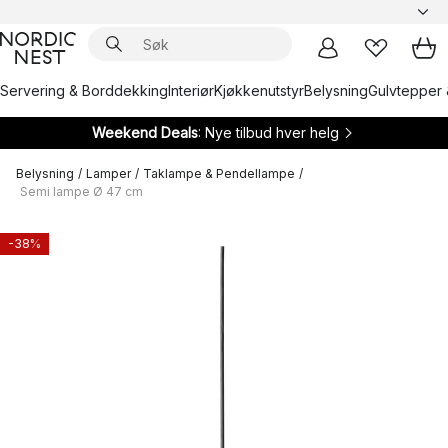
Servering & Borddekking
Interiør
Kjøkkenutstyr
Belysning
Gulvtepper 
Weekend Deals
: Nye tilbud hver helg
Belysning
/
Lamper
/
Taklampe & Pendellampe
/
Semi lampe Ø 47 cm
-38%