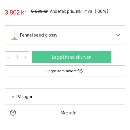
6 099 kr
Anbefalt pris. inkl. mva
(-38%)
3 802 kr
Fennel seed glossy ​
Legg i handlekurven
Lagre som favoritt
På lager
Mer info