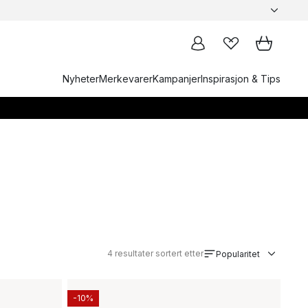
Nyheter
Merkevarer
Kampanjer
Inspirasjon & Tips
4
resultater sortert etter
Popularitet
-10%