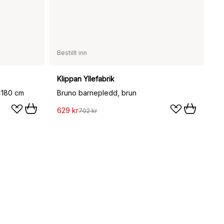
Bestillt inn
Klippan Yllefabrik
x180 cm
Bruno barnepledd, brun
629 kr
702 kr