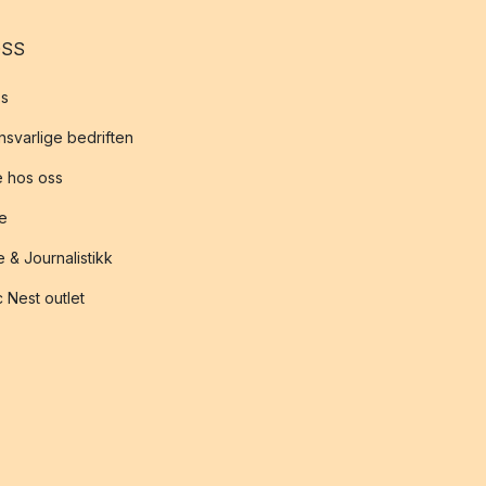
OSS
s
svarlige bedriften
 hos oss
te
 & Journalistikk
 Nest outlet