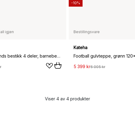
-10%
all igjen
Bestillingsvare
Kateha
Animal Friends bestikk 4 deler, barnebestikk
Football gulvteppe, grønn 120
5 399 kr
r
6 005 kr
Viser 4 av 4 produkter