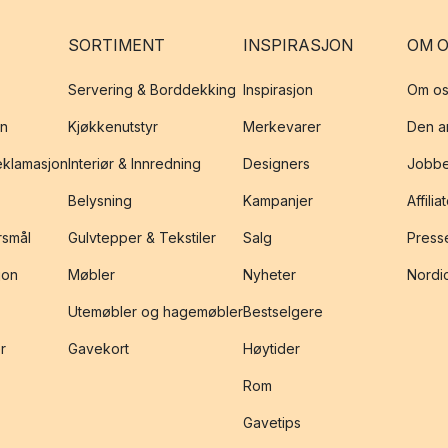
SORTIMENT
INSPIRASJON
OM 
Servering & Borddekking
Inspirasjon
Om os
on
Kjøkkenutstyr
Merkevarer
Den an
reklamasjon
Interiør & Innredning
Designers
Jobbe
Belysning
Kampanjer
Affilia
rsmål
Gulvtepper & Tekstiler
Salg
Presse
jon
Møbler
Nyheter
Nordic
Utemøbler og hagemøbler
Bestselgere
r
Gavekort
Høytider
Rom
Gavetips