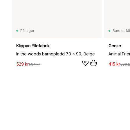
På lager
Bare et fåt
Klippan Yllefabrik
Gense
In the woods barnepledd 70 x 90, Beige
529 kr
415 kr
594 kr
599 k