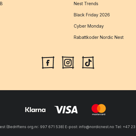
2B
Nest Trends
Black Friday 2026
Cyber Monday
Rabattkoder Nordic Nest
est (Bedriftens org.nr.: 997 671 538) E-post: info@nordicnest.no Tel: +47 2