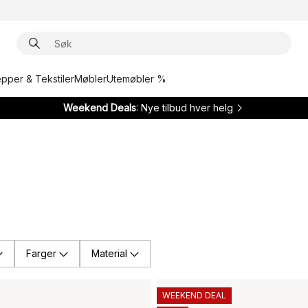
epper & Tekstiler
Møbler
Utemøbler %
Weekend Deals
: Nye tilbud hver helg
Farger
Material
WEEKEND DEAL