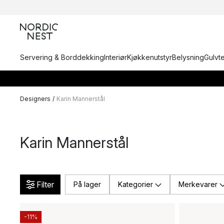
Servering & Borddekking
Interiør
Kjøkkenutstyr
Belysning
Gulvt
Designers
/
Karin Mannerstål
Karin Mannerstål
Filter
På lager
Kategorier
Merkevarer
-11%