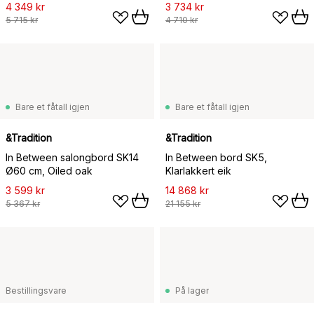
4 349 kr
3 734 kr
5 715 kr
4 710 kr
Bare et fåtall igjen
Bare et fåtall igjen
&Tradition
&Tradition
In Between salongbord SK14
In Between bord SK5,
Ø60 cm, Oiled oak
Klarlakkert eik
3 599 kr
14 868 kr
5 367 kr
21 155 kr
Bestillingsvare
På lager