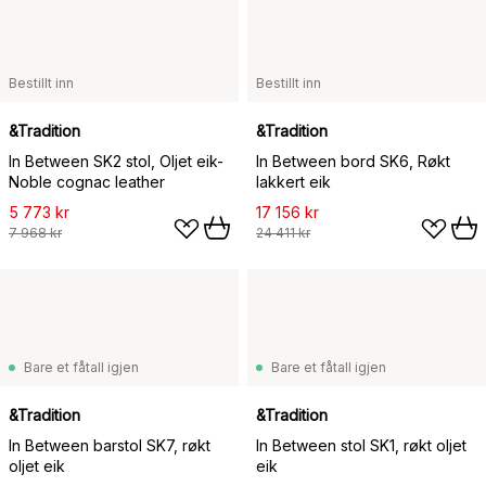
Bestillt inn
Bestillt inn
&Tradition
&Tradition
In Between SK2 stol, Oljet eik-
In Between bord SK6, Røkt
Noble cognac leather
lakkert eik
5 773 kr
17 156 kr
7 968 kr
24 411 kr
Bare et fåtall igjen
Bare et fåtall igjen
&Tradition
&Tradition
In Between barstol SK7, røkt
In Between stol SK1, røkt oljet
oljet eik
eik