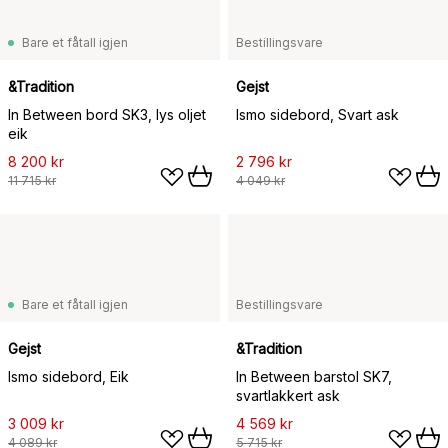
Bare et fåtall igjen
Bestillingsvare
&Tradition
Gejst
In Between bord SK3, lys oljet
Ismo sidebord, Svart ask
eik
8 200 kr
2 796 kr
11 715 kr
4 049 kr
Bare et fåtall igjen
Bestillingsvare
Gejst
&Tradition
Ismo sidebord, Eik
In Between barstol SK7,
svartlakkert ask
3 009 kr
4 569 kr
4 089 kr
5 715 kr