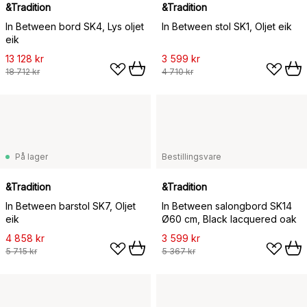
&Tradition
&Tradition
In Between bord SK4, Lys oljet
In Between stol SK1, Oljet eik
eik
13 128 kr
3 599 kr
18 712 kr
4 710 kr
På lager
Bestillingsvare
&Tradition
&Tradition
In Between barstol SK7, Oljet
In Between salongbord SK14
eik
Ø60 cm, Black lacquered oak
4 858 kr
3 599 kr
5 715 kr
5 367 kr