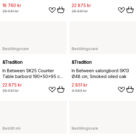
Lakkert eik
Svartlakkert eik
18 760 kr
22 875 kr
26 041 kr
26 041 kr
Bestillingsvare
Bestillingsvare
&Tradition
&Tradition
In Between SK25 Counter
In Between salongbord SK13
Table barbord 190x50x95 cm,
Ø48 cm, Smoked oiled oak
Lakkert eik
22 875 kr
2 851 kr
26 041 kr
4 063 kr
Bestillt inn
Bestillingsvare