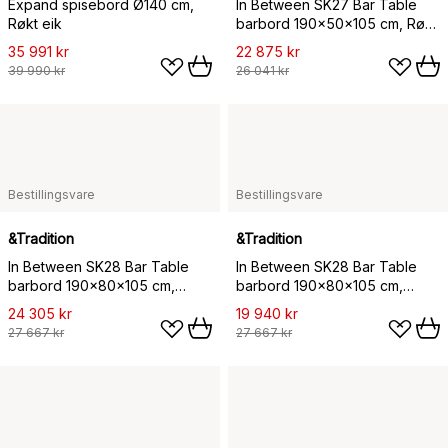
Expand spisebord Ø140 cm,
In Between SK27 Bar Table
Røkt eik
barbord 190x50x105 cm, Røkt
eik
35 991 kr
22 875 kr
39 990 kr
26 041 kr
Bestillingsvare
Bestillingsvare
&Tradition
&Tradition
In Between SK28 Bar Table
In Between SK28 Bar Table
barbord 190x80x105 cm,
barbord 190x80x105 cm,
Svartlakkert eik
Lakkert eik
24 305 kr
19 940 kr
27 667 kr
27 667 kr