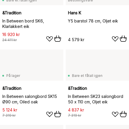
Bare et fåtall igjen
Bestillingsvare
&Tradition
Hans K
In Between bord SK6,
Y5 barstol 78 cm, Oljet eik
Klarlakkert eik
16 920 kr
4 579 kr
24 411 kr
På lager
Bare et fåtall igjen
&Tradition
&Tradition
In Between salongbord SK15
In Between SK23 salongbord
Ø90 cm, Oiled oak
50 x 110 cm, Oljet eik
5 124 kr
4 837 kr
7 319 kr
7 319 kr