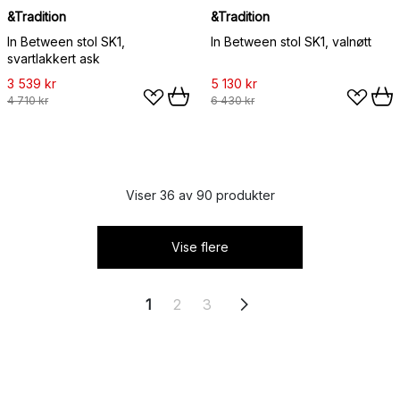
&Tradition
&Tradition
In Between stol SK1,
In Between stol SK1, valnøtt
svartlakkert ask
3 539 kr
5 130 kr
4 710 kr
6 430 kr
Viser 36 av 90 produkter
Vise flere
1
2
3