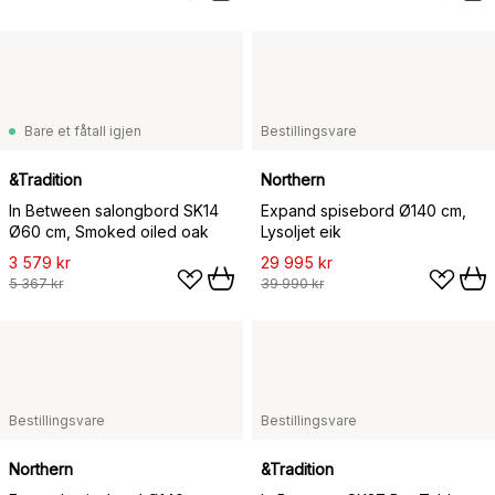
Bare et fåtall igjen
Bestillingsvare
&Tradition
Northern
In Between salongbord SK14
Expand spisebord Ø140 cm,
Ø60 cm, Smoked oiled oak
Lysoljet eik
3 579 kr
29 995 kr
5 367 kr
39 990 kr
Bestillingsvare
Bestillingsvare
Northern
&Tradition