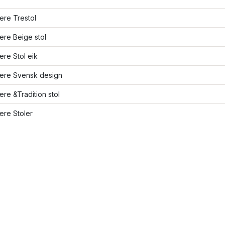
lere Trestol
lere Beige stol
lere Stol eik
lere Svensk design
lere &Tradition stol
lere Stoler