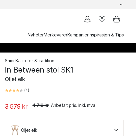
Nyheter
Merkevarer
Kampanjer
Inspirasjon & Tips
Sami Kallio
for
&Tradition
In Between stol SK1
Oljet eik
(
4
)
4 710 kr
Anbefalt pris. inkl. mva
3 579 kr
Oljet eik