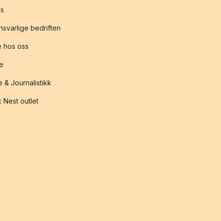
s
svarlige bedriften
 hos oss
te
 & Journalistikk
 Nest outlet