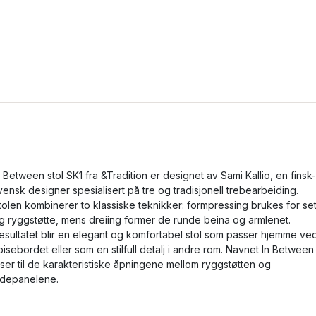
n Between stol SK1 fra &Tradition er designet av Sami Kallio, en finsk-
vensk designer spesialisert på tre og tradisjonell trebearbeiding.
tolen kombinerer to klassiske teknikker: formpressing brukes for se
g ryggstøtte, mens dreiing former de runde beina og armlenet.
esultatet blir en elegant og komfortabel stol som passer hjemme ve
pisebordet eller som en stilfull detalj i andre rom. Navnet In Between
iser til de karakteristiske åpningene mellom ryggstøtten og
idepanelene.