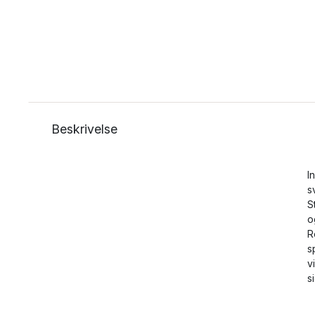
Beskrivelse
I
s
S
o
R
s
v
s