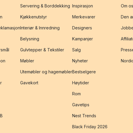
Servering & Borddekking
Inspirasjon
Om os
on
Kjøkkenutstyr
Merkevarer
Den an
reklamasjon
Interiør & Innredning
Designers
Jobbe
Belysning
Kampanjer
Affilia
rsmål
Gulvtepper & Tekstiler
Salg
Presse
jon
Møbler
Nyheter
Nordic
Utemøbler og hagemøbler
Bestselgere
r
Gavekort
Høytider
Rom
Gavetips
2B
Nest Trends
Black Friday 2026