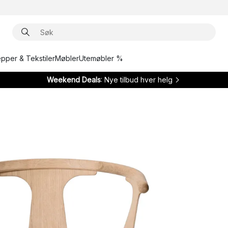
epper & Tekstiler
Møbler
Utemøbler %
Weekend Deals
: Nye tilbud hver helg