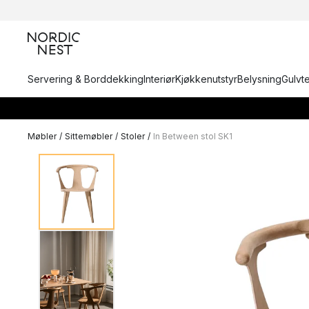
Servering & Borddekking
Interiør
Kjøkkenutstyr
Belysning
Gulvt
Møbler
/
Sittemøbler
/
Stoler
/
In Between stol SK1