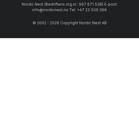
Nordic Nest (Bedriftens org.nr.: 997 671 538) E-post:
info@nordicnest.no Tel: +47 23 509 366
© 2002 - 2026 Copyright Nordic Nest AB