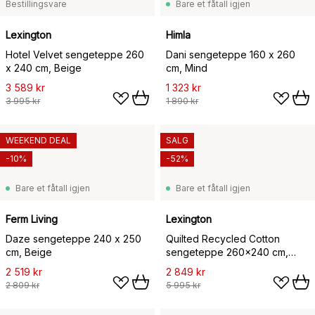
Bestillingsvare
Bare et fåtall igjen
Lexington
Himla
Hotel Velvet sengeteppe 260
Dani sengeteppe 160 x 260
x 240 cm, Beige
cm, Mind
3 589 kr
1 323 kr
3 995 kr
1 890 kr
WEEKEND DEAL
SALG
-10%
-52%
Bare et fåtall igjen
Bare et fåtall igjen
Ferm Living
Lexington
Daze sengeteppe 240 x 250
Quilted Recycled Cotton
cm, Beige
sengeteppe 260x240 cm,
Beige
2 519 kr
2 849 kr
2 809 kr
5 995 kr