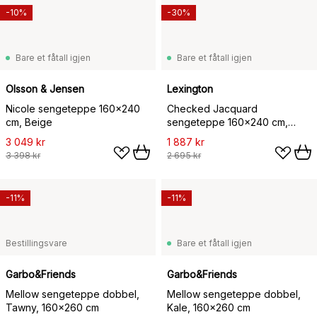
-10%
-30%
Bare et fåtall igjen
Bare et fåtall igjen
Olsson & Jensen
Lexington
Nicole sengeteppe 160x240
Checked Jacquard
cm, Beige
sengeteppe 160x240 cm,
Light beige
3 049 kr
1 887 kr
3 398 kr
2 695 kr
-11%
-11%
Bestillingsvare
Bare et fåtall igjen
Garbo&Friends
Garbo&Friends
Mellow sengeteppe dobbel,
Mellow sengeteppe dobbel,
Tawny, 160x260 cm
Kale, 160x260 cm