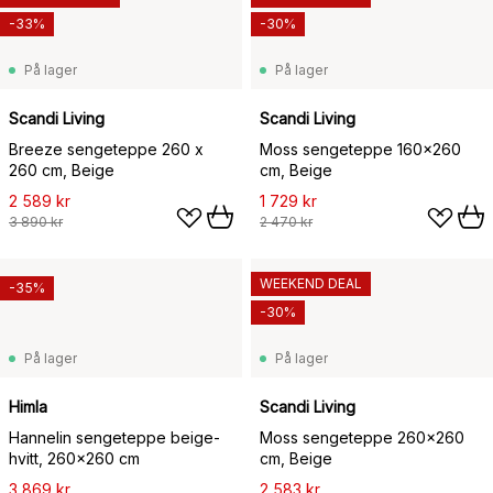
-33%
-30%
På lager
På lager
Scandi Living
Scandi Living
Breeze sengeteppe 260 x
Moss sengeteppe 160x260
260 cm, Beige
cm, Beige
2 589 kr
1 729 kr
3 890 kr
2 470 kr
WEEKEND DEAL
-35%
-30%
På lager
På lager
Himla
Scandi Living
Hannelin sengeteppe beige-
Moss sengeteppe 260x260
hvitt, 260x260 cm
cm, Beige
3 869 kr
2 583 kr