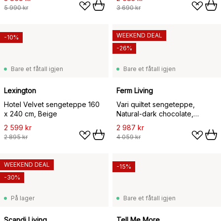
5 990 kr
3 690 kr
WEEKEND DEAL
-10%
-26%
Bare et fåtall igjen
Bare et fåtall igjen
Lexington
Ferm Living
Hotel Velvet sengeteppe 160
Vari quiltet sengeteppe,
x 240 cm, Beige
Natural-dark chocolate,
260x180 cm
2 599 kr
2 987 kr
2 895 kr
4 059 kr
WEEKEND DEAL
-15%
-30%
På lager
Bare et fåtall igjen
Scandi Living
Tell Me More