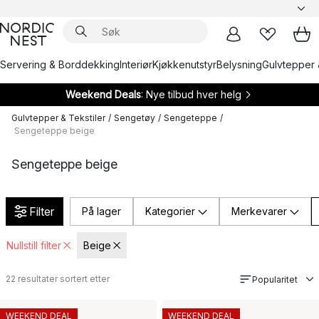
Servering & Borddekking
Interiør
Kjøkkenutstyr
Belysning
Gulvtepper 
Weekend Deals
: Nye tilbud hver helg
Gulvtepper & Tekstiler
/
Sengetøy
/
Sengeteppe
/
Sengeteppe beige
Sengeteppe beige
Filter
På lager
Kategorier
Merkevarer
Nullstill filter
Beige
22
resultater sortert etter
Popularitet
WEEKEND DEAL
WEEKEND DEAL