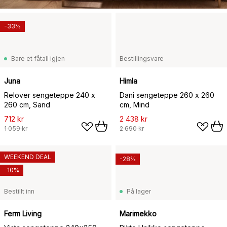
-33%
Bare et fåtall igjen
Bestillingsvare
Juna
Himla
Relover sengeteppe 240 x
Dani sengeteppe 260 x 260
260 cm, Sand
cm, Mind
712 kr
2 438 kr
1 059 kr
2 690 kr
WEEKEND DEAL
-28%
-10%
Bestillt inn
På lager
Ferm Living
Marimekko