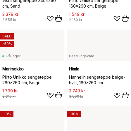
Vista sengeteppe 240x250
Piirto Unikko sengeteppe
cm, Sand
160x260 cm, Beige
2 379 kr
1 549 kr
2 655 kr
2 160 kr
SALG
-50%
På lager
Bestillingsvare
Marimekko
Himla
Piirto Unikko sengeteppe
Hannelin sengeteppe beige-
260x260 cm, Beige
hvitt, 160x260 cm
1 799 kr
3 749 kr
3 610 kr
3 990 kr
-10%
-30%