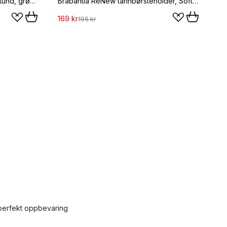
Mummi tannbørstestativ, Badestund, grønn-hvit
Brabantia ReNew tannbørsteholder, Soft Beige
169 kr
195 kr
 perfekt oppbevaring