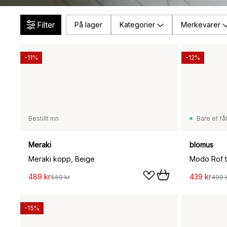
Filter
På lager
Kategorier
Merkevarer
-11%
-12%
Bestillt inn
Bare et fåt
Meraki
blomus
Meraki kopp, Beige
489 kr
439 kr
550 kr
499 
-15%