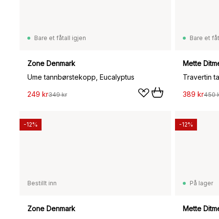
Bare et fåtall igjen
Bare et fåt
Zone Denmark
Mette Ditm
Ume tannbørstekopp, Eucalyptus
Travertin t
249 kr
389 kr
349 kr
450 
-12%
-12%
Bestillt inn
På lager
Zone Denmark
Mette Ditm