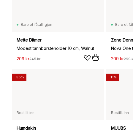
Bare et fåtall igjen
Bare et fåt
Mette Ditmer
Zone Denm
Modest tannbørsteholder 10 cm, Walnut
209 kr
209 kr
245 kr
299 k
-35%
-11%
Bestillt inn
Bestillt inn
Humdakin
MUUBS