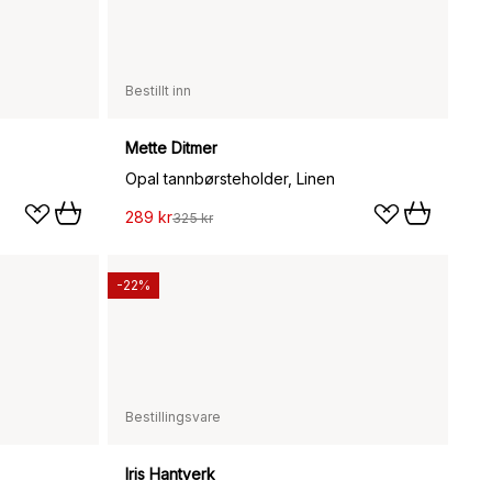
Bestillt inn
Mette Ditmer
Opal tannbørsteholder, Linen
289 kr
325 kr
-22%
Bestillingsvare
Iris Hantverk