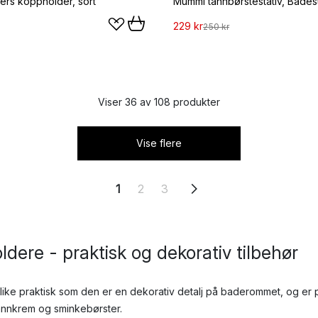
ters koppholder, sort
229 kr
250 kr
Viser 36 av 108 produkter
Vise flere
1
2
3
dere - praktisk og dekorativ tilbehør
 like praktisk som den er en dekorativ detalj på baderommet, og er
tannkrem og sminkebørster.