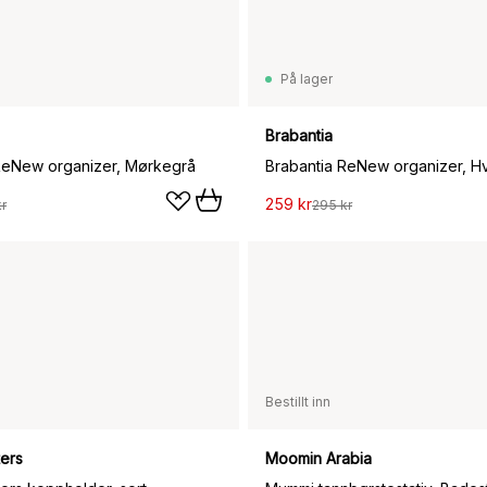
På lager
Brabantia
ReNew organizer, Mørkegrå
Brabantia ReNew organizer, Hv
259 kr
r
295 kr
Bestillt inn
ters
Moomin Arabia