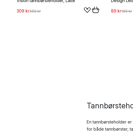
Vision tannbørsteholder, Latte
Design Let
309 kr
89 kr
350 kr
109 kr
Tannbørstehol
En tannbørsteholder er
for både tannbørster, 