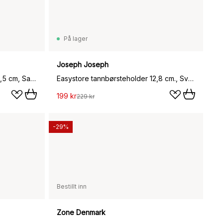
På lager
Joseph Joseph
Sensu tannbørstekopp Ø7,4x9,5 cm, Sand
Easystore tannbørsteholder 12,8 cm., Svart
199 kr
229 kr
-29%
Bestillt inn
Zone Denmark