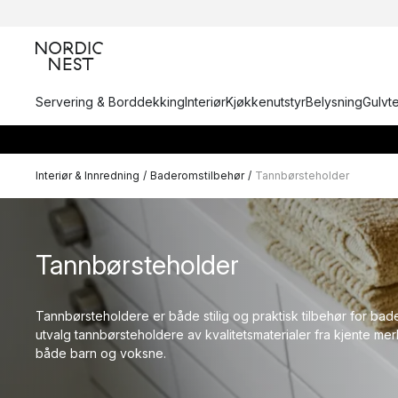
Servering & Borddekking
Interiør
Kjøkkenutstyr
Belysning
Gulvt
Interiør & Innredning
/
Baderomstilbehør
/
Tannbørsteholder
Tannbørsteholder
Tannbørsteholdere er både stilig og praktisk tilbehør for badet
utvalg tannbørsteholdere av kvalitetsmaterialer fra kjente me
både barn og voksne.