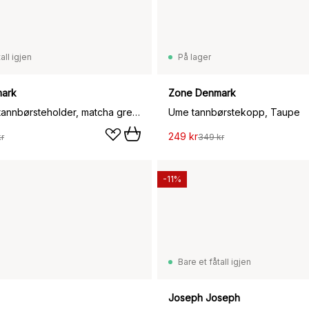
all igjen
På lager
ark
Zone Denmark
Nova One tannbørsteholder, matcha green
Ume tannbørstekopp, Taupe
249 kr
r
349 kr
-11%
Bare et fåtall igjen
Joseph Joseph