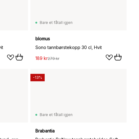
Bare et fåtall igjen
blomus
it
Sono tannbørstekopp 30 cl, Hvit
189 kr
279 kr
-13%
Bare et fåtall igjen
Brabantia