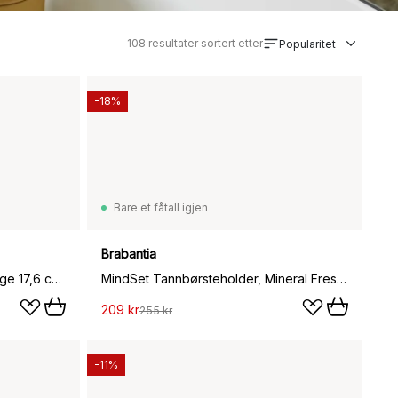
108
resultater sortert etter
Popularitet
-18%
Bare et fåtall igjen
Brabantia
Easystore tannbørsteholder large 17,6 cm, Svart
MindSet Tannbørsteholder, Mineral Fresh White
209 kr
255 kr
-11%