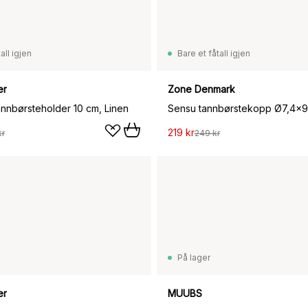
all igjen
Bare et fåtall igjen
er
Zone Denmark
annbørsteholder 10 cm, Linen
219 kr
kr
249 kr
På lager
er
MUUBS