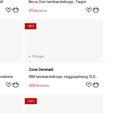
ll
Nova One tannbørstekopp, Taupe
211 kr
299 kr
-18%
På lager
Zone Denmark
ndarine
RIM tannbørstekopp veggoppheng 13,6 cm, Black
409 kr
499 kr
-32%