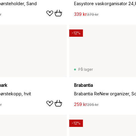
ørsteholder, Sand
Easystore vaskorganisator 24,
339 kr
r
379 kr
-12%
På lager
ark
Brabantia
ørstekopp, hvit
Brabantia ReNew organizer, So
259 kr
r
295 kr
-12%