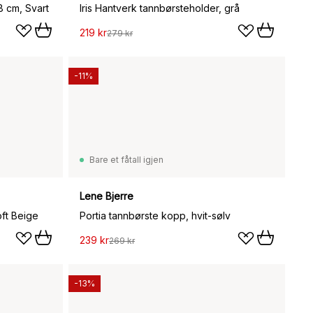
8 cm, Svart
Iris Hantverk tannbørsteholder, grå
219 kr
279 kr
-11%
Bare et fåtall igjen
Lene Bjerre
ft Beige
Portia tannbørste kopp, hvit-sølv
239 kr
269 kr
-13%