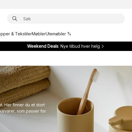
epper & Tekstiler
Møbler
Utemøbler %
Weekend Deals
: Nye tilbud hver helg
. Her finner du et stort
rkevarer, som passer for