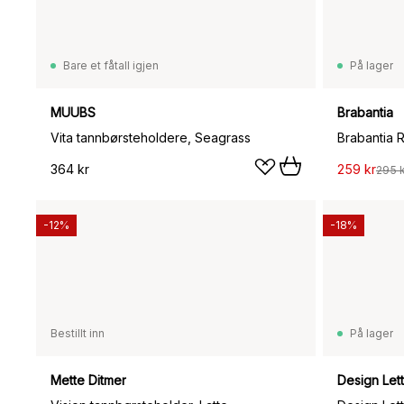
Bare et fåtall igjen
På lager
MUUBS
Brabantia
Vita tannbørsteholdere, Seagrass
Brabantia 
364 kr
259 kr
295 k
-12%
-18%
Bestillt inn
På lager
Mette Ditmer
Design Let