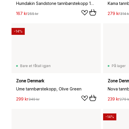
Humdakin Sandstone tannbørstekopp 10 cm, Natural
Kama tannb
167 kr
279 kr
255 kr
314 k
-14%
Bare et fåtall igjen
På lager
Zone Denmark
Zone Denm
Ume tannbørstekopp, Olive Green
Nova tannb
299 kr
239 kr
349 kr
279 k
-14%