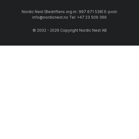
I tillegg til de populære House Doctor-lampene, har de også
Nordic Nest (Bedriftens org.nr.: 997 671 538) E-post:
en rekke andre ettertraktede produkter.
info@nordicnest.no Tel: +47 23 509 366
House Doctor har flere populære
stoler
og
vaser
, i tillegg til
© 2002 - 2026 Copyright Nordic Nest AB
flere elegante og smarte løsninger for oppbevaring. Skap
orden i gangen med en House Doctor
knaggrekke
, legg ditt
favorittpledd i en House Doctor
kurv
og vis fram
favorittbøkene dine på en av House Doctor sine
hyller
.