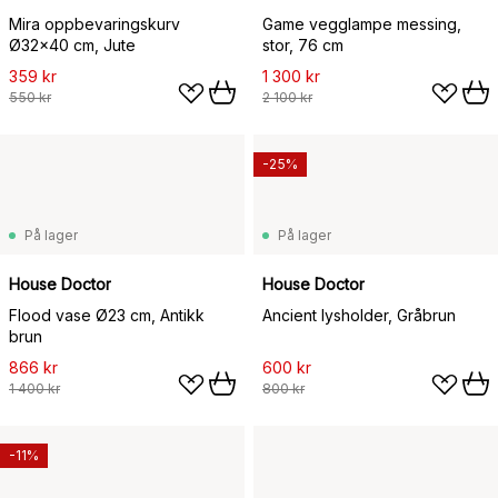
Mira oppbevaringskurv
Game vegglampe messing,
Ø32x40 cm, Jute
stor, 76 cm
359 kr
1 300 kr
550 kr
2 100 kr
-25%
På lager
På lager
House Doctor
House Doctor
Flood vase Ø23 cm, Antikk
Ancient lysholder, Gråbrun
brun
866 kr
600 kr
1 400 kr
800 kr
-11%