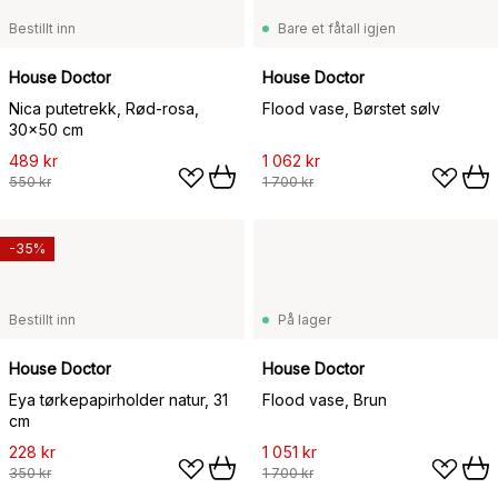
Bestillt inn
Bare et fåtall igjen
House Doctor
House Doctor
Nica putetrekk, Rød-rosa,
Flood vase, Børstet sølv
30x50 cm
489 kr
1 062 kr
550 kr
1 700 kr
-35%
Bestillt inn
På lager
House Doctor
House Doctor
Eya tørkepapirholder natur, 31
Flood vase, Brun
cm
228 kr
1 051 kr
350 kr
1 700 kr