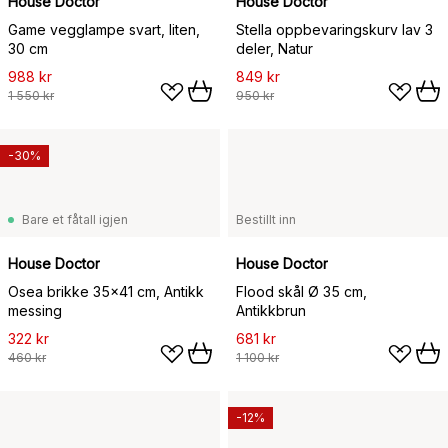
House Doctor
House Doctor
Game vegglampe svart, liten,
Stella oppbevaringskurv lav 3
30 cm
deler, Natur
988 kr
849 kr
1 550 kr
950 kr
-30%
Bare et fåtall igjen
Bestillt inn
House Doctor
House Doctor
Osea brikke 35x41 cm, Antikk
Flood skål Ø 35 cm,
messing
Antikkbrun
322 kr
681 kr
460 kr
1 100 kr
-12%