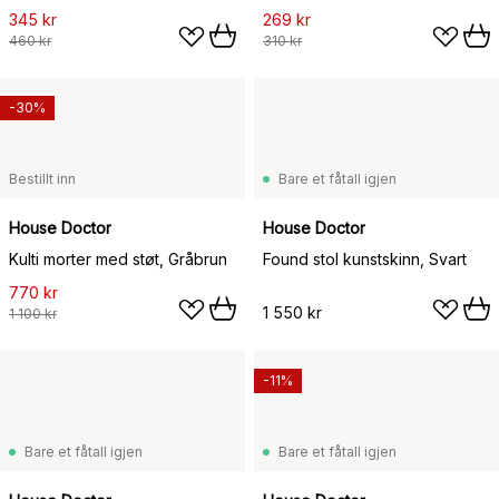
345 kr
269 kr
460 kr
310 kr
-30%
Bestillt inn
Bare et fåtall igjen
House Doctor
House Doctor
Kulti morter med støt, Gråbrun
Found stol kunstskinn, Svart
770 kr
1 550 kr
1 100 kr
-11%
Bare et fåtall igjen
Bare et fåtall igjen