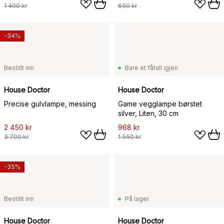
1 400 kr
650 kr
-34%
Bestillt inn
Bare et fåtall igjen
House Doctor
House Doctor
Precise gulvlampe, messing
Game vegglampe børstet
silver, Liten, 30 cm
2 450 kr
968 kr
3 700 kr
1 550 kr
-35%
Bestillt inn
På lager
House Doctor
House Doctor