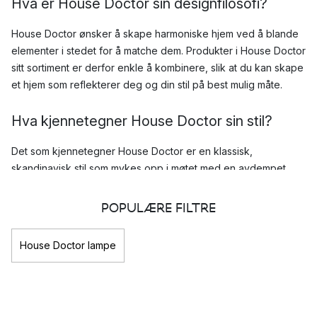
Hva er House Doctor sin designfilosofi?
House Doctor ønsker å skape harmoniske hjem ved å blande
elementer i stedet for å matche dem. Produkter i House Doctor
sitt sortiment er derfor enkle å kombinere, slik at du kan skape
et hjem som reflekterer deg og din stil på best mulig måte.
Hva kjennetegner House Doctor sin stil?
Det som kjennetegner House Doctor er en klassisk,
skandinavisk stil som mykes opp i møtet med en avdempet,
dus bohemsk stil. Sortimentet deres er preget av stor
variasjon, noe som også kommer til uttrykk i fargevalgene
POPULÆRE FILTRE
deres.
House Doctor lampe
House Doctor kombinerer tidløse og klassisk minimalistiske
farger som hvit og svart med myke naturfarger og pastell.
House Doctor gjør det lett å skape rom som er like unike som
de som bor der.