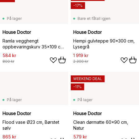
-17%
På lager
Bare et fåtall igjen
House Doctor
House Doctor
Ramla vegghengt
Hempi gulvteppe 90x300 cm,
oppbevaringskurv 35x109 cm,
Lysegrå
Natur
584 kr
1 919 kr
800 kr
2 300 kr
WEEKEND DEAL
-11%
På lager
På lager
House Doctor
House Doctor
Flood vase Ø23 cm, Børstet
Clean dørmatte 60x90 cm,
sølv
Natur
865 kr
579 kr