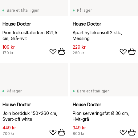
Bare et fåtall igjen
På lager
House Doctor
House Doctor
Pion frokosttallerken Ø21,5
Apart hyllekonsoll 2-stk.,
cm, Grå-hvit
Messing
109 kr
229 kr
170 kr
260 kr
På lager
Bare et fåtall igjen
House Doctor
House Doctor
Join bordduk 150x260 cm,
Pion serveringsfat Ø 36 cm,
Svart-off white
Hvit-grå
449 kr
349 kr
700 kr
800 kr