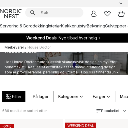
Servering & Borddekking
Interiør
Kjøkkenutstyr
Belysning
Gulvtepper 
Weekend Deals
: Nye tilbud hver helg
Merkevarer
/
House Doctor
House Doctor
Hos House Doctor møter klassisk skandinavisk design en mykere,
bohemsk stil. Resultatet er førsteklasses dansk interiør og design
som er provoserende, personlig og uformell. Hos oss finner du unik
design og interiør fra denne spennende merkevaren.
Filter
På lager
Kategorier
Farger
Mate
686
resultater sortert etter
Popularitet
WEEKEND DEAL
-27%