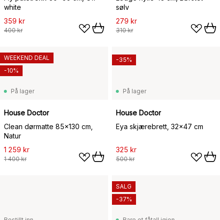
white
sølv
359 kr
279 kr
400 kr
310 kr
WEEKEND DEAL
-35%
-10%
På lager
På lager
House Doctor
House Doctor
Clean dørmatte 85x130 cm,
Eya skjærebrett, 32x47 cm
Natur
1 259 kr
325 kr
1 400 kr
500 kr
SALG
-37%
Bestillt inn
Bare et fåtall igjen