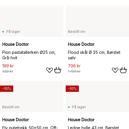
På lager
Bestillt inn
House Doctor
House Doctor
Pion pastatallerken Ø25 cm,
Flood skål Ø 35 cm, Børstet
Grå-hvit
sølv
199 kr
706 kr
320 kr
1 100 kr
-10%
-10%
Bestillt inn
På lager
House Doctor
House Doctor
Fly putetrekk 50x50 cm, Off-
Ledge hylle 43 cm, Børstet