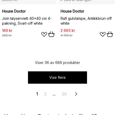
House Doctor
House Doctor
Join tøyserviett 40x40 cm 4-
Rafi gulvlampe, Antikkbrun-off
pakning, Svart-off white
white
169 kr
2 665 kr
260 kr
4 199 kr
Viser 36 av 686 produkter
Vise flere
1
2
...
20