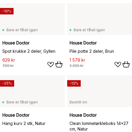
-10%
Bare et fåtall igjen
Bare et fåtall igjen
House Doctor
House Doctor
Spot krukke 2 deler, Gyllen
Pile potte 2 deler, Brun
629 kr
1 579 kr
700 kr
2 200 kr
-25%
-13%
Bare et fåtall igjen
Bestillt inn
House Doctor
House Doctor
Hang kurv 2 stk, Natur
Clean lommetørkleboks 14x27
cm, Natur