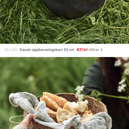
MUUBS
Dacarr oppbevaringskurv 50 cm
831 kr
1 129 kr