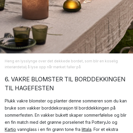
Heng en lysslynge over det dekkede bordet, som blir en koselig
interiørdetalj å lyse opp når mørket faller på
6. VAKRE BLOMSTER TIL BORDDEKKINGEN
TIL HAGEFESTEN
Plukk vakre blomster og planter denne sommeren som du kan
bruke som vakker borddekorasjon til borddekkingen på
sommerfesten. En vakker bukett skaper sommerfølelse og blir
en fin match med det grønne porselenet fra PotteryJo og
Kartio
vannglass i en fin grønn tone fra
Iittala
. For et ekstra