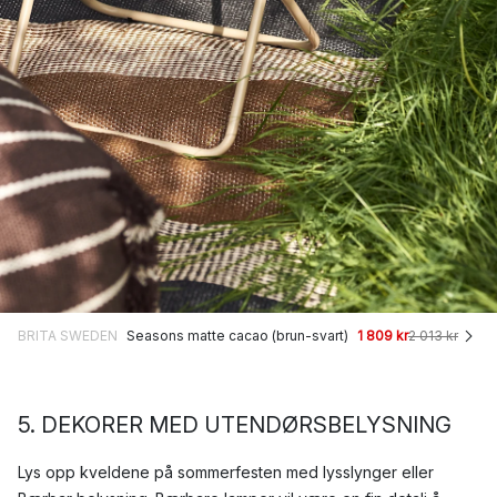
BRITA SWEDEN
Seasons matte cacao (brun-svart)
1 809 kr
2 013 kr
5. DEKORER MED UTENDØRSBELYSNING
Lys opp kveldene på sommerfesten med lysslynger eller