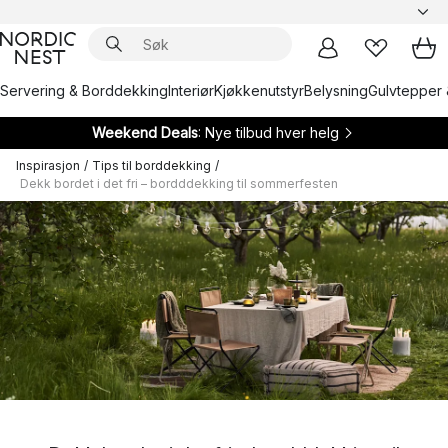
Servering & Borddekking
Interiør
Kjøkkenutstyr
Belysning
Gulvtepper 
Weekend Deals
: Nye tilbud hver helg
Inspirasjon
/
Tips til borddekking
/
Dekk bordet i det fri – bordddekking til sommerfesten