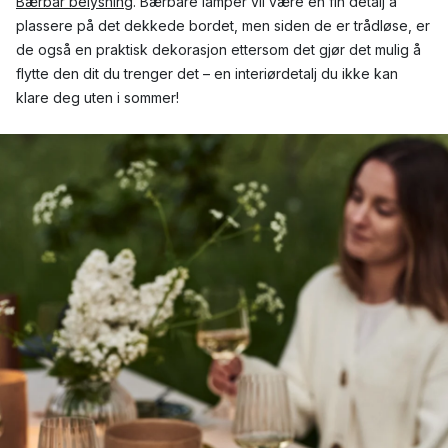
Bærbar belysning
. Bærbare lamper vil være en fin detalj å
plassere på det dekkede bordet, men siden de er trådløse, er
de også en praktisk dekorasjon ettersom det gjør det mulig å
flytte den dit du trenger det – en interiørdetalj du ikke kan
klare deg uten i sommer!