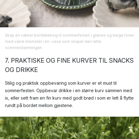
Skap en vakker borddekking til sommerfesten i grønne og beige toner
med vakre blomster i en
-vase som skaper den rette
sommerstemningen
7. PRAKTISKE OG FINE KURVER TIL SNACKS
OG DRIKKE
Stilig og praktisk oppbevaring som kurver er et must til
sommerfesten. Oppbevar drikke i en større kurv sammen med
is, eller sett fram en fin kurv med godt brød i som er lett å flytte
rundt på bordet mellom gjestene.