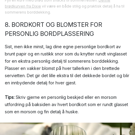
Fyll en kurv med brød som snacks til sommerfesten.
Denne
brødkurven fra Dixie
vil være en både stilig og praktisk detalj å ha til
sommerens borddekking.
8. BORDKORT OG BLOMSTER FOR
PERSONLIG BORDPLASSERING
Sist, men ikke minst, lag dine egne personlige bordkort av
brunt papir og en rustikk snor som du knytter rundt vinglasset
for en ekstra personlig detalj til sommerens borddekking.
Plasser en vakker blomst på hver tallerken i den brettede
servietten. Det gir det lille ekstra til det dekkede bordet og blir
en innbydende detalj for hver gjest.
Tips:
Skriv gjerne en personlig beskjed eller en morsom
utfordring på baksiden av hvert bordkort som er rundt glasset
som en morsom og fin detalj å huske.