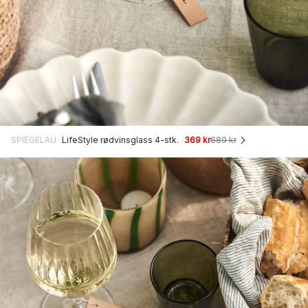
SPIEGELAU
LifeStyle rødvinsglass 4-stk.
369 kr
689 kr