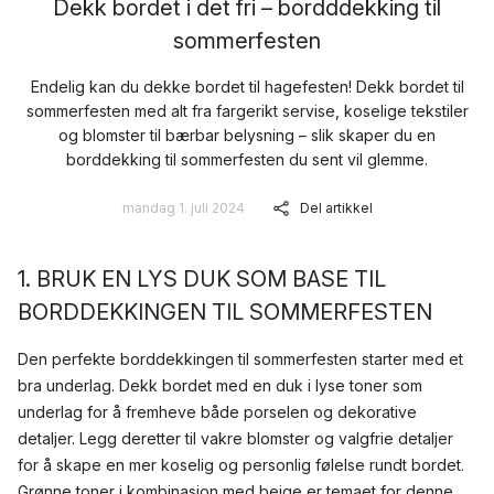
Dekk bordet i det fri – bordddekking til
sommerfesten
Endelig kan du dekke bordet til hagefesten! Dekk bordet til
sommerfesten med alt fra fargerikt servise, koselige tekstiler
og blomster til bærbar belysning – slik skaper du en
borddekking til sommerfesten du sent vil glemme.
mandag 1. juli 2024
Del artikkel
1. BRUK EN LYS DUK SOM BASE TIL
BORDDEKKINGEN TIL SOMMERFESTEN
Den perfekte borddekkingen til sommerfesten starter med et
bra underlag. Dekk bordet med en duk i lyse toner som
underlag for å fremheve både porselen og dekorative
detaljer. Legg deretter til vakre blomster og valgfrie detaljer
for å skape en mer koselig og personlig følelse rundt bordet.
Grønne toner i kombinasjon med beige er temaet for denne