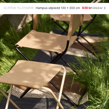
KLIPPAN YLLEFABRIK
Hampus ullpledd 130 x 200 cm
939 kr
1 053 kr