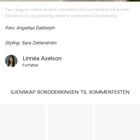
Tips: legg en vakker blomst i servietten på hver tallerken på bordet.
Det blir en fin og personlig detalj til sommerens borddekking.
Foto: Angeliqa Daldorph
Styling: Sara Zetterström
Linnéa Axelson
Forfatter
GJENSKAP BORDDEKKINGEN TIL SOMMERFESTEN