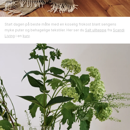
Start dagen på beste måte med en koselig frokost blant sengens
myke puter og behagelige tekstiler. Her ser du
Salt ullteppe
fra
Scandi
Living
i en
kurv
.