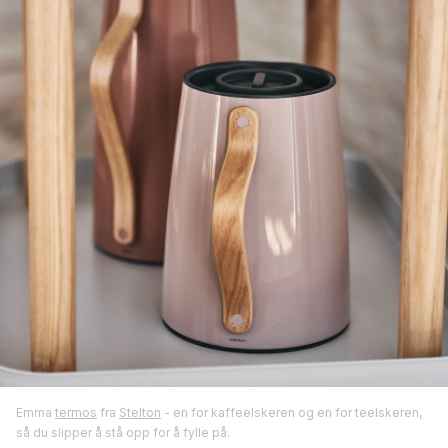
Emma
termos
fra
Stelton
- en for kaffeelskeren og en for teelskeren,
så du slipper å stå opp for å fylle på.