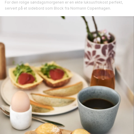
For den rolige søndagsmorgenen er en ekte luksusfrokost perfekt,
servert på et sidebord som Block fra Normann Copenhagen.