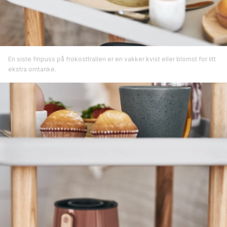
En siste finpuss på frokosttrallen er en vakker kvist eller blomst for litt
ekstra omtanke.