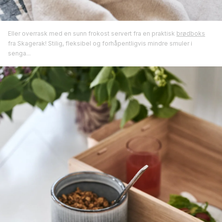
Eller overrask med en sunn frokost servert fra en praktisk
brødboks
fra Skagerak! Stilig, fleksibel og forhåpentligvis mindre smuler i
senga...