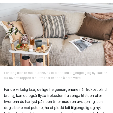
Len deg tilbake mot putene, ha et pledd lett tilgjengelig og nyt kaffen
fra favorittkoppen din – frokost er tiden å bare være.
For de virkelig late, deilige helgemorgenene når frokost blir til
brunsj, kan du også flytte frokosten fra senga til stuen eller
hvor enn du har lyst på noen timer med ren avslapning. Len
deg tilbake mot putene, ha et pledd lett tilgjengelig og nyt