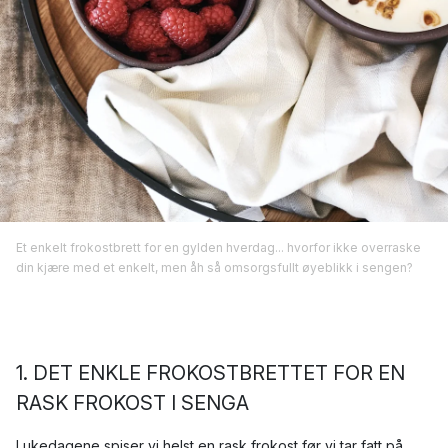
Et enkelt frokostbrett for en gylden hverdag... hvorfor ikke overraske
din kjære med et enkelt, men åh så omsorgsfullt øyeblikk i sengen?
1. DET ENKLE FROKOSTBRETTET FOR EN
RASK FROKOST I SENGA
I ukedagene spiser vi helst en rask frokost før vi tar fatt på