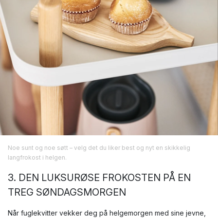
Noe sunt og noe søtt – velg det du liker best og nyt en skikkelig
langfrokost i helgen.
3. DEN LUKSURØSE FROKOSTEN PÅ EN
TREG SØNDAGSMORGEN
Når fuglekvitter vekker deg på helgemorgen med sine jevne,