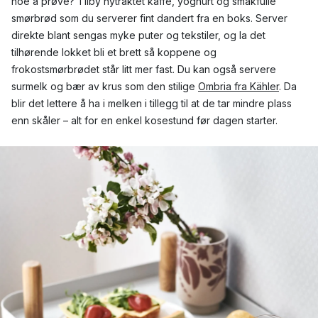
noe å prøve? Tilby nytraktet kaffe, yoghurt og smakfulle
smørbrød som du serverer fint dandert fra en boks. Server
direkte blant sengas myke puter og tekstiler, og la det
tilhørende lokket bli et brett så koppene og
frokostsmørbrødet står litt mer fast. Du kan også servere
surmelk og bær av krus som den stilige
Ombria fra Kähler
. Da
blir det lettere å ha i melken i tillegg til at de tar mindre plass
enn skåler – alt for en enkel kosestund før dagen starter.