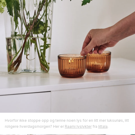
Hvorfor ikke stoppe opp og tenne noen lys for en litt mer luksuriøs, litt
roligere hverdagsmorgen? Her er
Raami lyslykter
fra
Iittala
.