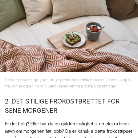
Server den deilige yoghurt- og frokostsandwichen i en
Ombria-kopp
fra Kähler og en
Nordic Sand-tallerken
fra Broste Copenhagen.
2. DET STILIGE FROKOSTBRETTET FOR
SENE MORGENER
Er det helg? Eller har du en gylden mulighet til en ekstra times
søvn om morgenen før jobb? Da er kanskje dette frokosttipset