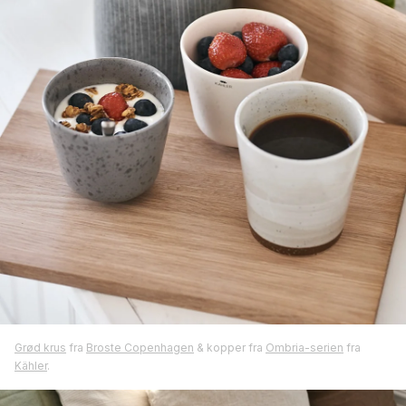
Grød krus
fra
Broste Copenhagen
& kopper fra
Ombria-serien
fra
Kähler
.