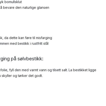
yk bomullsklut
r å bevare den naturlige glansen
, da dette kan føre til misfarging
men med bestikk i rustfritt stål
rging på sølvbestikk:
olie, fyll den med varmt vann og tilsett salt. La bestikket ligge
u skyller og tørker det godt.