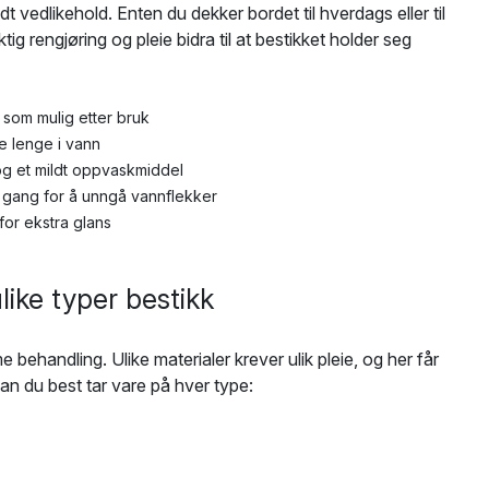
odt vedlikehold. Enten du dekker bordet til hverdags eller til
iktig rengjøring og pleie bidra til at bestikket holder seg
t som mulig etter bruk
e lenge i vann
g et mildt oppvaskmiddel
 gang for å unngå vannflekker
for ekstra glans
ulike typer bestikk
e behandling. Ulike materialer krever ulik pleie, og her får
an du best tar vare på hver type: