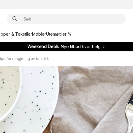
epper & Tekstiler
Møbler
Utemøbler %
Weekend Deals
: Nye tilbud hver helg
ps for rengjøring av bestikk