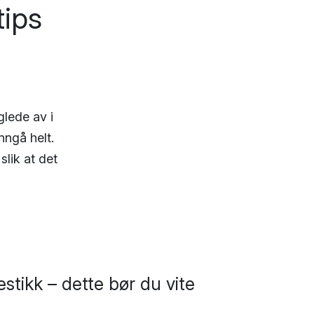
tips
lede av i
nngå helt.
slik at det
stikk – dette bør du vite