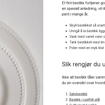
Et fint bestikk fortjener g
en spesiell anledning, vil r
pent i mange år.
Skyll bestikket så snar
Unngå å la bestikk ligg
Vask med varmt vann o
Tørk bestikket med én
Poler med en myk klut 
Slik rengjør du 
Ikke alt bestikk tåler samm
du en oversikt over hvord
Sølvbestikk
Bestikk i rustfritt stål