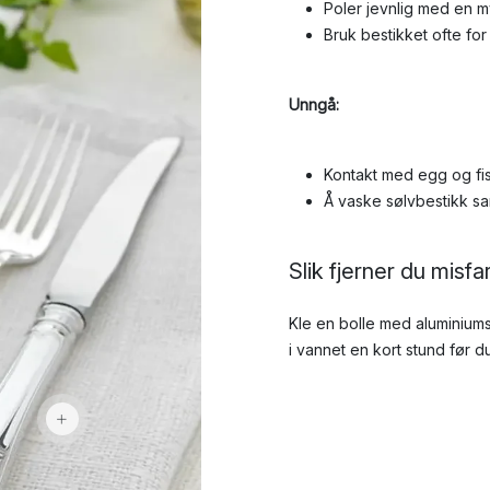
Poler jevnlig med en m
Bruk bestikket ofte fo
Unngå:
Kontakt med egg og fisk
Å vaske sølvbestikk sam
Slik fjerner du misfa
Kle en bolle med aluminiumsf
i vannet en kort stund før d
3 139 kr