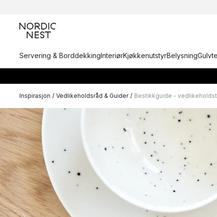
Servering & Borddekking
Interiør
Kjøkkenutstyr
Belysning
Gulvt
Inspirasjon
/
Vedlikeholdsråd & Guider
/
Bestikkguide - vedlikeholdsti