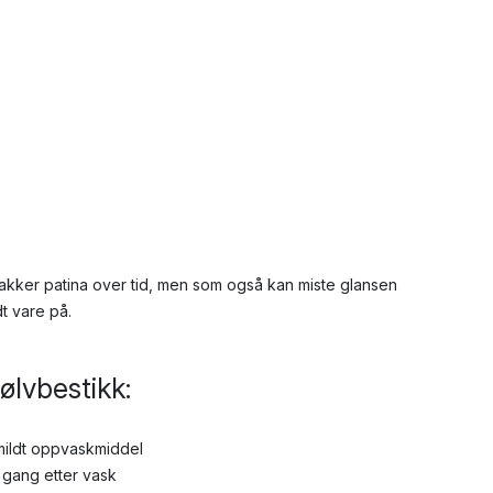
 vakker patina over tid, men som også kan miste glansen
dt vare på.
sølvbestikk:
mildt oppvaskmiddel
 gang etter vask