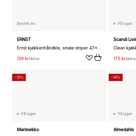
Bestillt inn
På lager
ERNST
Scandi Livi
Ernst kjøkkenhåndkle, smale striper 47x70 cm, Salvie, hvit
129 kr
175 kr
159 kr
269 k
-12%
-14%
På lager
På lager
Marimekko
Almedahls