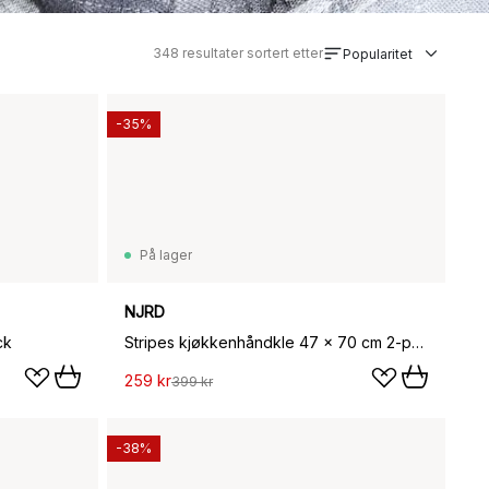
348
resultater sortert etter
Popularitet
-35%
På lager
NJRD
ck
Stripes kjøkkenhåndkle 47 x 70 cm 2-pakning, Brun-hvit
259 kr
399 kr
-38%