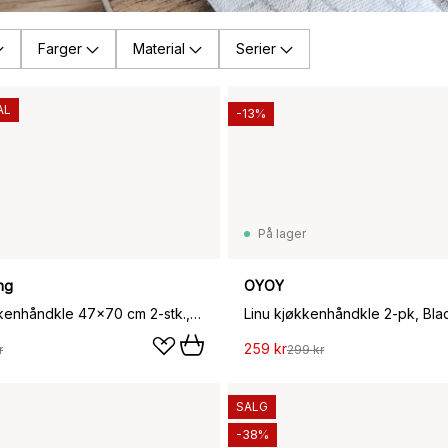
Farger
Material
Serier
AL
-13%
På lager
ng
OYOY
Clean kjøkkenhåndkle 47x70 cm 2-stk., Sand
Linu kjøkkenhåndkle 2-pk, Bla
259 kr
r
299 kr
SALG
-38%