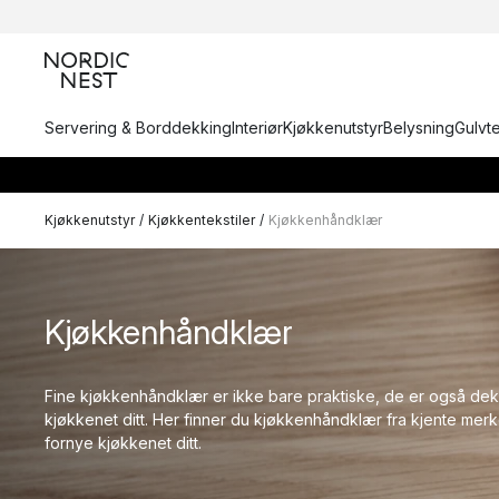
Servering & Borddekking
Interiør
Kjøkkenutstyr
Belysning
Gulvt
Kjøkkenutstyr
/
Kjøkkentekstiler
/
Kjøkkenhåndklær
Kjøkkenhåndklær
Fine kjøkkenhåndklær er ikke bare praktiske, de er også dek
kjøkkenet ditt. Her finner du kjøkkenhåndklær fra kjente merke
fornye kjøkkenet ditt.