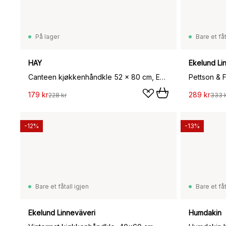
På lager
Bare et fåt
HAY
Ekelund Li
Canteen kjøkkenhåndkle 52 x 80 cm, Emerald pinstripe
Pettson & 
179 kr
289 kr
228 kr
333 
-12%
-13%
Bare et fåtall igjen
Bare et fåt
Ekelund Linneväveri
Humdakin