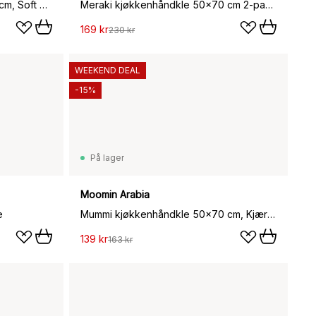
Linear kjøkkenhåndkle 52x80 cm, Soft yellow
Meraki kjøkkenhåndkle 50x70 cm 2-pakning, Grønn
169 kr
230 kr
WEEKEND DEAL
-15%
På lager
Moomin Arabia
e
Mummi kjøkkenhåndkle 50x70 cm, Kjærlighet hvit
139 kr
163 kr