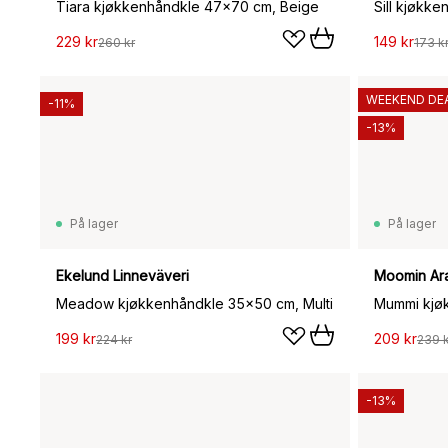
Tiara kjøkkenhåndkle 47x70 cm, Beige
Sill kjøkke
229 kr
149 kr
260 kr
173 k
WEEKEND DE
-11%
-13%
På lager
På lager
Ekelund Linneväveri
Moomin Ar
Meadow kjøkkenhåndkle 35x50 cm, Multi
199 kr
209 kr
224 kr
239 k
-13%