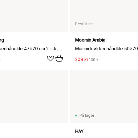
Bestillt inn
ng
Moomin Arabia
Clean kjøkkenhåndkle 47x70 cm 2-stk., Greige
209 kr
r
239 kr
På lager
HAY