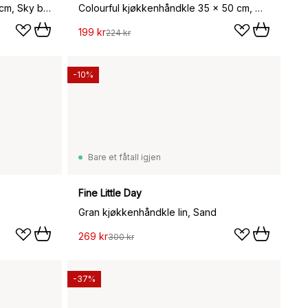
Linear kjøkkenhåndkle 52x80 cm, Sky blue
Colourful kjøkkenhåndkle 35 x 50 cm, Multi
199 kr
224 kr
-10%
Bare et fåtall igjen
Fine Little Day
Gran kjøkkenhåndkle lin, Sand
269 kr
300 kr
-37%