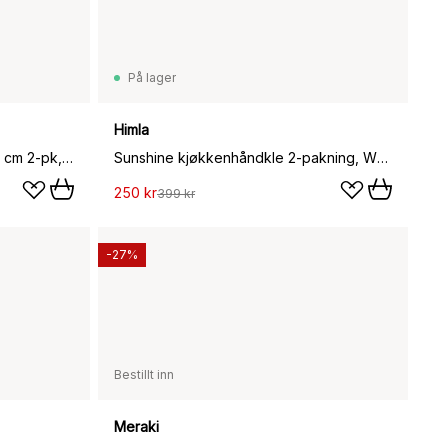
På lager
Himla
Mummi kjøkkenhåndkle 50x70 cm 2-pk, Husarbeid
Sunshine kjøkkenhåndkle 2-pakning, White
250 kr
399 kr
-27%
Bestillt inn
Meraki