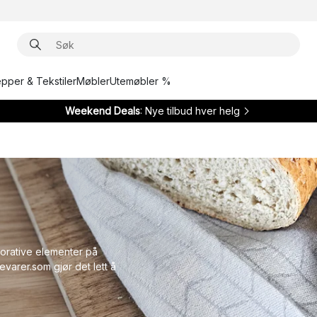
epper & Tekstiler
Møbler
Utemøbler %
Weekend Deals
: Nye tilbud hver helg
orative elementer på
varer.som gjør det lett å