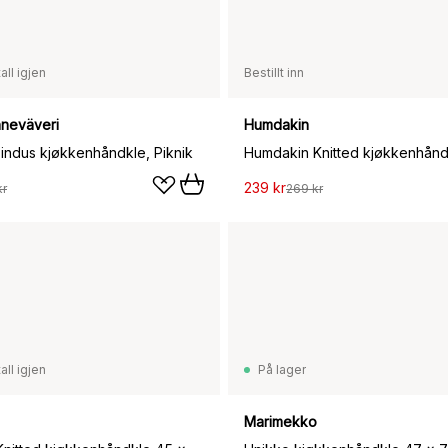
all igjen
Bestillt inn
nneväveri
Humdakin
Findus kjøkkenhåndkle, Piknik
239 kr
kr
269 kr
all igjen
På lager
Marimekko