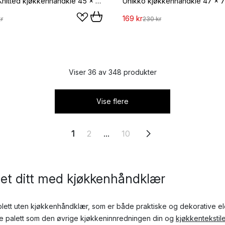
Humdakin Knitted kjøkkenhåndkle 45 x 70 cm, Coal
169 kr
r
230 kr
Viser 36 av 348 produkter
Vise flere
1
2
...
10
net ditt med kjøkkenhåndklær
plett uten kjøkkenhåndklær, som er både praktiske og dekorative el
e palett som den øvrige kjøkkeninnredningen din og
kjøkkentekstil