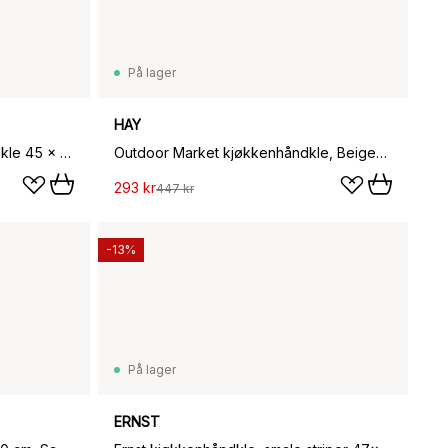
På lager
HAY
Humdakin Knitted kjøkkenhåndkle 45 x 70 cm, Light stone
Outdoor Market kjøkkenhåndkle, Beige-red, 2-pakning
293 kr
447 kr
-13%
På lager
ERNST