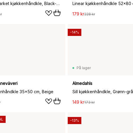
Outdoor Market kjøkkenhåndkle, Black-beige, 2-pakning
179 kr
r
228 kr
-14%
På lager
nneväveri
Almedahls
enhåndkle 35x50 cm, Beige
Sill kjøkkenhåndkle, Grønn-grå
149 kr
r
173 kr
AL
-13%