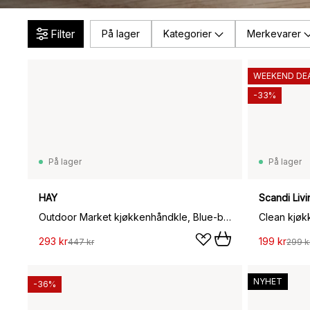
Filter
På lager
Kategorier
Merkevarer
WEEKEND DE
-33%
På lager
På lager
HAY
Scandi Livi
Outdoor Market kjøkkenhåndkle, Blue-beige, 2-pakning
293 kr
199 kr
447 kr
299 k
NYHET
-36%