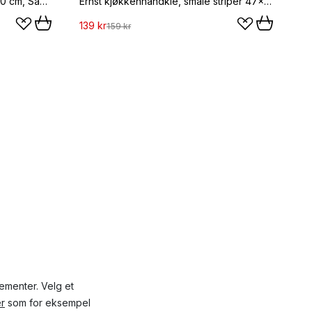
Unikko kjøkkenhåndkle 47 x 70 cm, Sand-hvit-høy-smaragd
Ernst kjøkkenhåndkle, smale striper 47x70 cm, Beige-hvit stripe
139 kr
159 kr
ementer. Velg et
er
som for eksempel