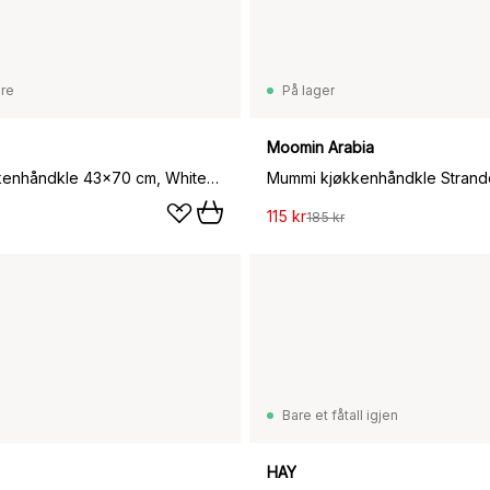
are
På lager
Moomin Arabia
Kurre kjøkkenhåndkle 43x70 cm, White-light blue-toffee
115 kr
185 kr
Bare et fåtall igjen
HAY