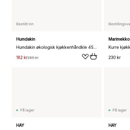
Bestillt inn
Bestillingsv
Humdakin
Marimekko
Humdakin økologisk kjøkkenhåndkle 45 x 70 cm 2-pk, Light stone
182 kr
230 kr
285 kr
På lager
På lager
HAY
HAY