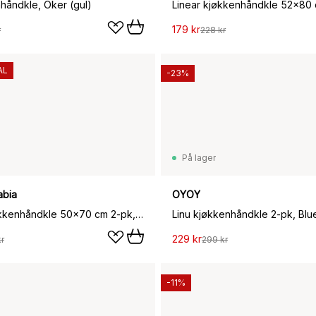
nhåndkle, Oker (gul)
179 kr
r
228 kr
AL
-23%
På lager
abia
OYOY
Mummi kjøkkenhåndkle 50x70 cm 2-pk, Kjærester
Linu kjøkkenhåndkle 2-pk, Blu
229 kr
r
299 kr
-11%