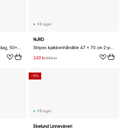
På lager
NJRD
Mummi kjøkkenhåndkle Stranddag, 50x70 cm
Stripes kjøkkenhåndkle 47 x 70 cm 2-pakning, Blå-hvit
249 kr
399 kr
-11%
På lager
Ekelund Linneväveri