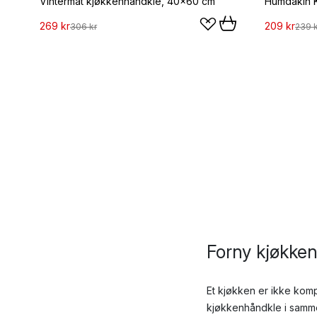
Vintermat kjøkkenhåndkle, 40x60 cm
269 kr
209 kr
306 kr
239 k
Forny kjøkke
Et kjøkken er ikke kom
kjøkkenhåndkle i samm