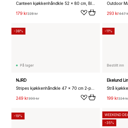
Canteen kjøkkenhåndkle 52 x 80 cm, Blue pinstripe
179 kr
293 kr
228 kr
447 k
-38%
-11%
På lager
Bestillt inn
NJRD
Ekelund Li
Stripes kjøkkenhåndkle 47 x 70 cm 2-pakning, Hvit
Strå kjøkk
249 kr
199 kr
399 kr
224 k
WEEKEND DE
-19%
-35%