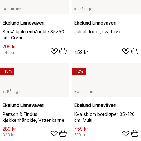
Bestillt inn
På lager
Ekelund Linneväveri
Ekelund Linneväveri
Berså kjøkkenhåndkle 35x50
Julnatt løper, svart-rød
cm, Grønn
209 kr
459 kr
240 kr
-13%
-12%
På lager
Bestillt inn
Ekelund Linneväveri
Ekelund Linneväveri
Pettson & Findus
Kvällsblom bordløper 35x120
kjøkkenhåndkle, Vattenkanne
cm, Multi
289 kr
459 kr
333 kr
519 kr