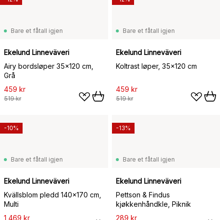
Bare et fåtall igjen
Bare et fåtall igjen
Ekelund Linneväveri
Ekelund Linneväveri
Airy bordsløper 35x120 cm,
Koltrast løper, 35x120 cm
Grå
459 kr
459 kr
519 kr
519 kr
-10%
-13%
Bare et fåtall igjen
Bare et fåtall igjen
Ekelund Linneväveri
Ekelund Linneväveri
Kvällsblom pledd 140x170 cm,
Pettson & Findus
Multi
kjøkkenhåndkle, Piknik
1 469 kr
289 kr