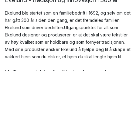
Ekelund ble startet som en familiebedrift i 1692, og selv om det
har gått 300 år siden den gang, er det fremdeles familien
Ekelund som driver bedriften.Utgangspunktet for alt som
Ekelund designer og produserer, er at det skal være tekstiler
av høy kvalitet som er holdbare og som fornyer tradisjonen.
Med sine produkter ønsker Ekelund å hjelpe deg til å skape et
vakkert hjem som du elsker, et hjem du skal lengte hjem til.
Hvilke produkter fra Ekelund er mest
populære?
Med sine holdbare produkter med tidløst design, har Ekelund
en rekke populære produkter i sitt sortiment. Her kan du finne
alt fra
duker
og
kjøkkenhåndklær
, til
løpere
,
pledd
og
spisebrikker
. Ekelund er kjent for kvalitetsprodukter med fine
mønstre, som fungerer perfekt for å gi litt farge på kjøkkenet
eller på bordet.