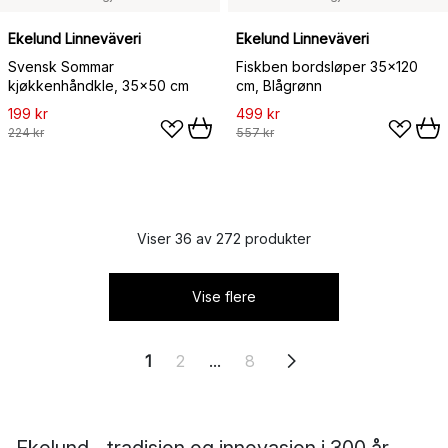
Ekelund Linneväveri
Ekelund Linneväveri
Svensk Sommar
Fiskben bordsløper 35x120
kjøkkenhåndkle, 35x50 cm
cm, Blågrønn
199 kr
499 kr
224 kr
557 kr
Viser 36 av 272 produkter
Vise flere
1
2
...
8
Ekelund - tradisjon og innovasjon i 300 år