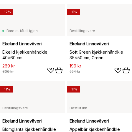
-12%
-11%
Bare et fåtall igjen
Bestillingsvare
Ekelund Linneväveri
Ekelund Linneväveri
Eikelid kjøkkenhåndkle,
Soft Green kjøkkenhåndkle
40x60 cm
35x50 cm, Grønn
269 kr
199 kr
306 kr
224 kr
-11%
-11%
Bestillingsvare
Bestillt inn
Ekelund Linneväveri
Ekelund Linneväveri
Blomglänta kjøkkenhåndkle
Äppelbär kjøkkenhåndkle