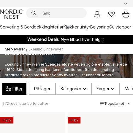
Servering & Borddekking
Interiør
Kjøkkenutstyr
Belysning
Gulvtepper 
Weekend Deals
: Nye tilbud hver helg
Merkevarer
/
Ekelund Linneväveri
Ekelund Linneväveri
Ekelund Linneväveri er Sveriges eldste veveri og ble etablert allerede
i 1692. Siden den gang har denne familiebedriften designet og
produsert tekstilprodukter av høy kvalitet. Her finner du løpere,
kjøkkenhåndklær og andre tekstiler fra Ekelund.
Filter
På lager
Kategorier
Farger
Mate
272
resultater sortert etter
Popularitet
-12%
-11%