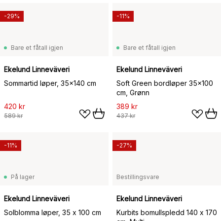
-29%
-11%
Bare et fåtall igjen
Bare et fåtall igjen
Ekelund Linneväveri
Ekelund Linneväveri
Sommartid løper, 35x140 cm
Soft Green bordløper 35x100
cm, Grønn
420 kr
389 kr
589 kr
437 kr
-11%
-27%
På lager
Bestillingsvare
Ekelund Linneväveri
Ekelund Linneväveri
Solblomma løper, 35 x 100 cm
Kurbits bomullspledd 140 x 170