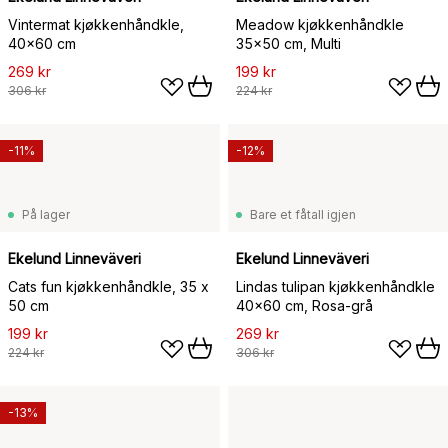
Vintermat kjøkkenhåndkle,
Meadow kjøkkenhåndkle
40x60 cm
35x50 cm, Multi
269 kr
199 kr
306 kr
224 kr
-11%
-12%
På lager
Bare et fåtall igjen
Ekelund Linneväveri
Ekelund Linneväveri
Cats fun kjøkkenhåndkle, 35 x
Lindas tulipan kjøkkenhåndkle
50 cm
40x60 cm, Rosa-grå
199 kr
269 kr
224 kr
306 kr
-13%