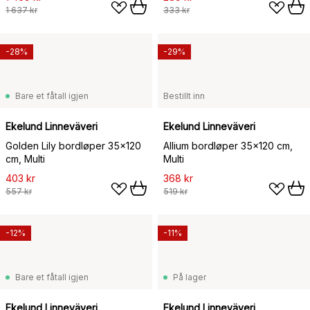
1 637 kr
333 kr
-28%
-29%
Bare et fåtall igjen
Bestillt inn
Ekelund Linneväveri
Ekelund Linneväveri
Golden Lily bordløper 35x120
Allium bordløper 35x120 cm,
cm, Multi
Multi
403 kr
368 kr
557 kr
519 kr
-12%
-11%
Bare et fåtall igjen
På lager
Ekelund Linneväveri
Ekelund Linneväveri