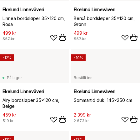
Ekelund Linneväveri
Ekelund Linneväveri
Linnea bordsløper 35x120 cm,
Berså bordsløper 35x120 cm,
Rosa
Grønn
499 kr
499 kr
557 kr
557 kr
-12%
-10%
På lager
Bestillt inn
Ekelund Linneväveri
Ekelund Linneväveri
Airy bordsløper 35x120 cm,
Sommartid duk, 145x250 cm
Beige
459 kr
2 399 kr
519 kr
2 673 kr
-12%
-12%