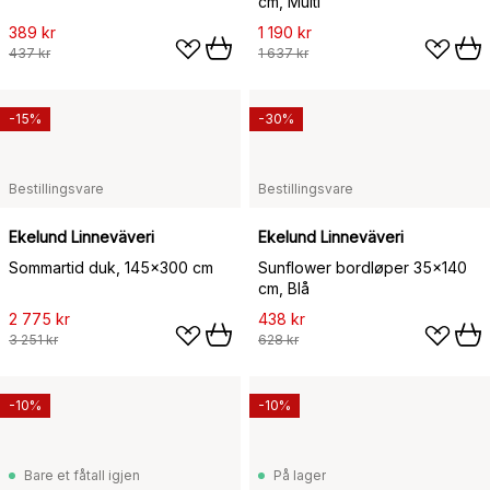
cm, Multi
389 kr
1 190 kr
437 kr
1 637 kr
-15%
-30%
Bestillingsvare
Bestillingsvare
Ekelund Linneväveri
Ekelund Linneväveri
Sommartid duk, 145x300 cm
Sunflower bordløper 35x140
cm, Blå
2 775 kr
438 kr
3 251 kr
628 kr
-10%
-10%
Bare et fåtall igjen
På lager