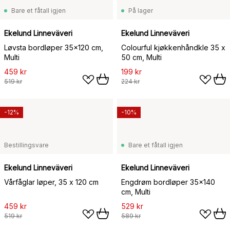
Bare et fåtall igjen
På lager
Ekelund Linneväveri
Ekelund Linneväveri
Løvsta bordløper 35x120 cm,
Colourful kjøkkenhåndkle 35 x
Multi
50 cm, Multi
459 kr
199 kr
519 kr
224 kr
-12%
-10%
Bestillingsvare
Bare et fåtall igjen
Ekelund Linneväveri
Ekelund Linneväveri
Vårfåglar løper, 35 x 120 cm
Engdrøm bordløper 35x140
cm, Multi
459 kr
529 kr
519 kr
589 kr