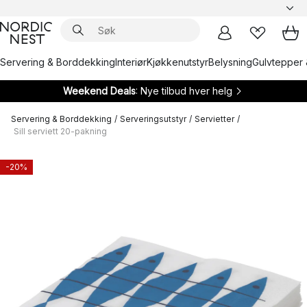
Servering & Borddekking
Interiør
Kjøkkenutstyr
Belysning
Gulvtepper 
Weekend Deals
: Nye tilbud hver helg
Servering & Borddekking
/
Serveringsutstyr
/
Servietter
/
Sill serviett 20-pakning
-20%