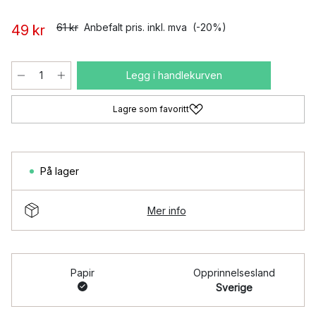
61 kr
Anbefalt pris. inkl. mva
(-20%)
49 kr
Legg i handlekurven
Lagre som favoritt
På lager
Mer info
Papir
Opprinnelsesland
Sverige