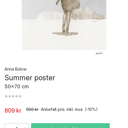
Anna Bülow
Summer poster
50x70 cm
900 kr
Anbefalt pris. inkl. mva
(-10%)
809 kr