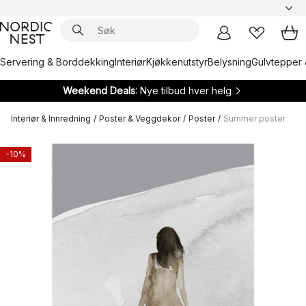
Servering & Borddekking
Interiør
Kjøkkenutstyr
Belysning
Gulvtepper 
Weekend Deals
: Nye tilbud hver helg
Interiør & Innredning
/
Poster & Veggdekor
/
Poster
/
Summer poster
-10%