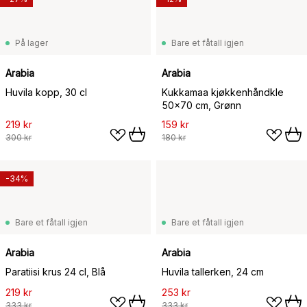
På lager
Bare et fåtall igjen
Arabia
Arabia
Huvila kopp, 30 cl
Kukkamaa kjøkkenhåndkle
50x70 cm, Grønn
219 kr
159 kr
300 kr
180 kr
-34%
Bare et fåtall igjen
Bare et fåtall igjen
Arabia
Arabia
Paratiisi krus 24 cl, Blå
Huvila tallerken, 24 cm
219 kr
253 kr
333 kr
333 kr