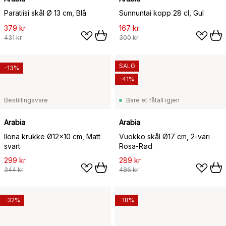
Paratiisi skål Ø 13 cm, Blå
Sunnuntai kopp 28 cl, Gul
379 kr
167 kr
431 kr
300 kr
SALG
-13%
-41%
Bestillingsvare
Bare et fåtall igjen
Arabia
Arabia
Ilona krukke Ø12x10 cm, Matt
Vuokko skål Ø17 cm, 2-väri
svart
Rosa-Rød
299 kr
289 kr
344 kr
486 kr
-32%
-18%