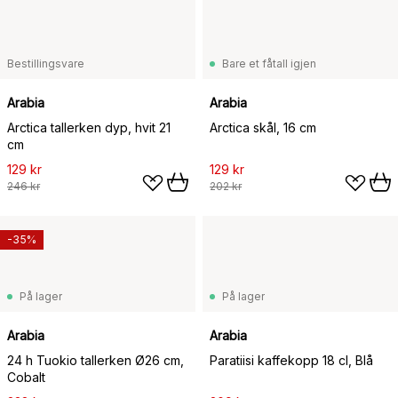
Bestillingsvare
Bare et fåtall igjen
Arabia
Arabia
Arctica tallerken dyp, hvit 21
Arctica skål, 16 cm
cm
129 kr
129 kr
246 kr
202 kr
-35%
På lager
På lager
Arabia
Arabia
24 h Tuokio tallerken Ø26 cm,
Paratiisi kaffekopp 18 cl, Blå
Cobalt