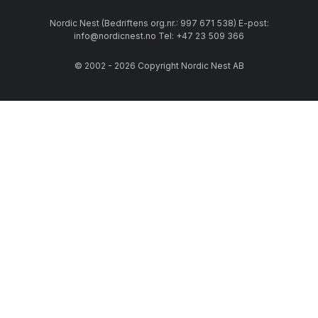
Arabia har langvarige kontrakter med nøye utvalgte
produsenter som hovedsakelig ligger i Thailand og Romania.
Nordic Nest (Bedriftens org.nr.: 997 671 538) E-post:
info@nordicnest.no Tel: +47 23 509 366
Historien bak Arabia
© 2002 - 2026 Copyright Nordic Nest AB
Arabia startet i 1873 som en porselenfabrikk tilhørende
Rörstrand, men ble etter noen år et datterselskap, før de fikk
finske eiere. Arabia har overlevd økonomiske depresjoner og
to verdenskriger, og er i dag en av verdens mest kjente og
populære designere og produsenter av porselen og serviser.
Arabia og Fiskars Group
I dag inngår Arabia i Fiskars Group, som er en av de største
gruppene innen husholdningsbransjen. Felles for hele gruppen
er at design skal både være holdbart og funksjonelt. Andre
kjente varemerker som er med i Fiskars Group, er for
eksempel Iittala, Royal Copenhagen og Rörstrand.