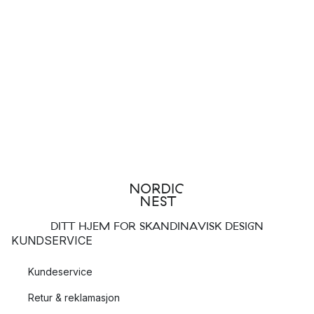
med et blått mønster.
Arctica
: klassisk hvitt og minimalistisk servise.
Huvila
: tidløst og minimalistiske former, dekorert med
vakre vildroser.
Sunnuntai
: minimalistiske former med et gult ikonisk
mønster.
Arabia - valgfrie kombinasjoner
Arabia er det perfektet startstedet om du er på utkikk etter å
kombinere deler fra ulike serviser for å lage din helt egne
kombinasjon. Det hvite og stilrene Arctica er et perfekt
utgangspunkt og kan lett kombineres med mer fargeglade
alternativ, som for eksempel 24h Tuoiko eller Sunnuntai.
DITT HJEM FOR SKANDINAVISK DESIGN
KUNDSERVICE
Hvordan fikk Arabia navnet sitt?
Kundeservice
Arabia fikk navnet sitt fordi porselenfabrikken lå på et sted
Retur & reklamasjon
som het Arabia i Finland.