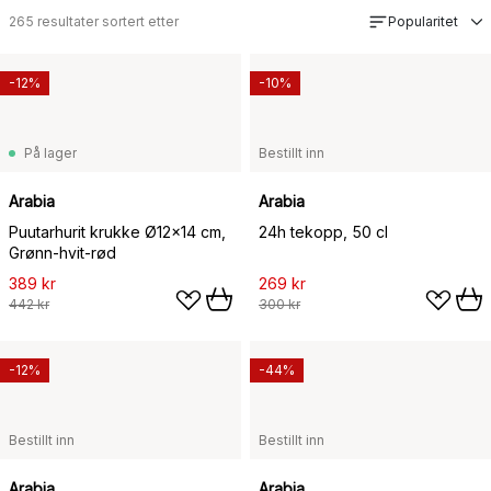
265
resultater sortert etter
Popularitet
-12%
-10%
På lager
Bestillt inn
Arabia
Arabia
Puutarhurit krukke Ø12x14 cm,
24h tekopp, 50 cl
Grønn-hvit-rød
389 kr
269 kr
442 kr
300 kr
-12%
-44%
Bestillt inn
Bestillt inn
Arabia
Arabia