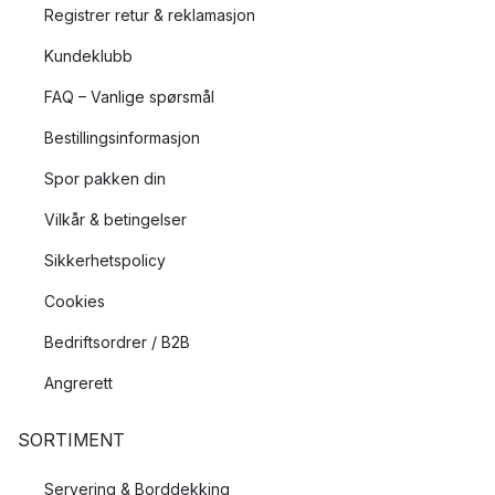
Registrer retur & reklamasjon
Arabias Mummikopper
Kundeklubb
Arabia er kanskje aller mest kjent for å designe og produsere
FAQ – Vanlige spørsmål
Mummikopper
i porselen. Motivene på koppene er hentet fra
Tove Janssons fortellinger om Mummitrollet og hans venner
Bestillingsinformasjon
og familie i Mummidalen, og Arabia lanserer stadig nye kopper.
Spor pakken din
I tillegg til kopper som inngår i det ordinære sortimentet,
lanserer de regelmessig unike kopper i et begrenset opplag.
Vilkår & betingelser
Dette har gjort at Mummikopper er ettertrakede samlerobjekt
Sikkerhetspolicy
verden over.
Cookies
Hvilken kaffekopp fra Arabia er mest
Bedriftsordrer / B2B
populær?
Angrerett
De fleste kaffedrikkere har sin favorittkopp som de
foretrekker å drikke morgenkaffen sin fra. Kaffekopper fra
SORTIMENT
Arabia er populære favoritter for mange. Kaffekoppen fra
Arctica-serien er en klassisk kaffekopp, og også den som er
Servering & Borddekking