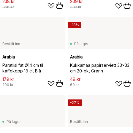
238 kr
209 kr
366 kr
333 kr
-18%
Bestillt inn
På lager
Arabia
Arabia
Paratiisi fat Ø14 cm til
Kukkamaa papirserviett 33x33
kaffekopp 18 cl, Blå
cm 20-pk, Grønn
179 kr
49 kr
290 kr
60 kr
-27%
På lager
Bestillt inn