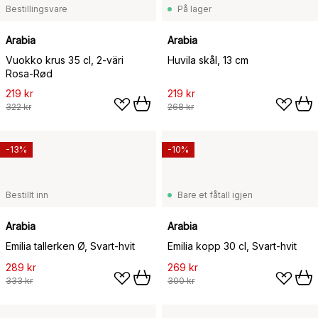
Bestillingsvare
På lager
Arabia
Arabia
Vuokko krus 35 cl, 2-väri
Huvila skål, 13 cm
Rosa-Rød
219 kr
219 kr
322 kr
268 kr
-13%
-10%
Bestillt inn
Bare et fåtall igjen
Arabia
Arabia
Emilia tallerken Ø, Svart-hvit
Emilia kopp 30 cl, Svart-hvit
289 kr
269 kr
333 kr
300 kr