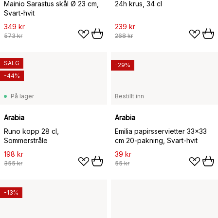
Mainio Sarastus skål Ø 23 cm,
24h krus, 34 cl
Svart-hvit
349 kr
239 kr
573 kr
268 kr
SALG
-29%
-44%
På lager
Bestillt inn
Arabia
Arabia
Runo kopp 28 cl,
Emilia papirsservietter 33x33
Sommerstråle
cm 20-pakning, Svart-hvit
198 kr
39 kr
355 kr
55 kr
-13%