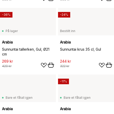
-36%
-24%
På lager
Bestillt inn
Arabia
Arabia
Sunnuntai tallerken, Gul, Ø21
Sunnuntai krus 35 cl, Gul
cm
269 kr
244 kr
420 kr
322 kr
-11%
Bare et fåtall igjen
Bare et fåtall igjen
Arabia
Arabia