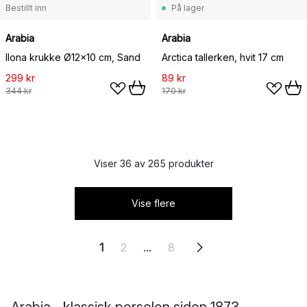
Bestillt inn
På lager
Arabia
Arabia
Ilona krukke Ø12x10 cm, Sand
Arctica tallerken, hvit 17 cm
299 kr
89 kr
344 kr
170 kr
Viser 36 av 265 produkter
Vise flere
1
2
...
8
Arabia - klassisk porselen siden 1873