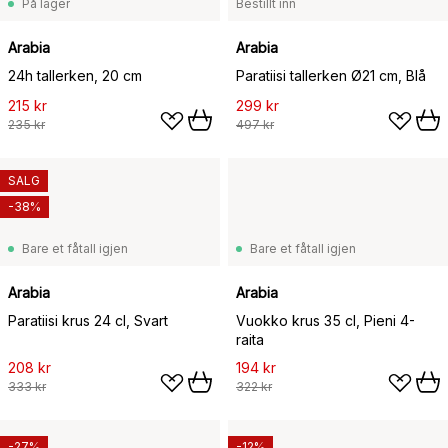
På lager
Bestillt inn
Arabia
Arabia
24h tallerken, 20 cm
Paratiisi tallerken Ø21 cm, Blå
215 kr
299 kr
235 kr
497 kr
SALG
-38%
Bare et fåtall igjen
Bare et fåtall igjen
Arabia
Arabia
Paratiisi krus 24 cl, Svart
Vuokko krus 35 cl, Pieni 4-
raita
208 kr
194 kr
333 kr
322 kr
-27%
-12%