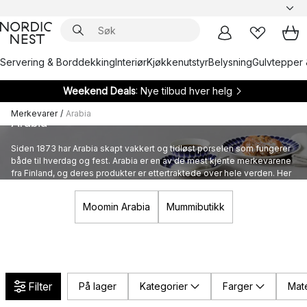
Servering & Borddekking
Interiør
Kjøkkenutstyr
Belysning
Gulvtepper 
Weekend Deals
: Nye tilbud hver helg
Merkevarer
/
Arabia
Arabia
Siden 1873 har Arabia skapt vakkert og tidløst porselen som fungerer
både til hverdag og fest. Arabia er en av de mest kjente merkevarene
fra Finland, og deres produkter er ettertraktede over hele verden. Her
finner du ikonisk porselen fra Arabia.
Moomin Arabia
Mummibutikk
Filter
På lager
Kategorier
Farger
Mate