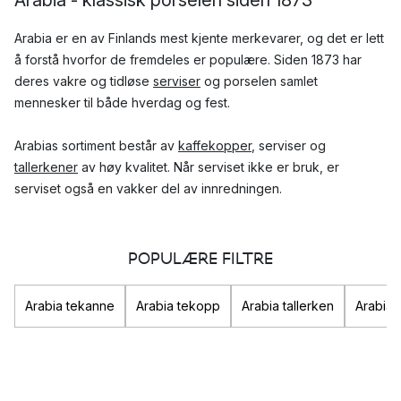
Arabia er en av Finlands mest kjente merkevarer, og det er lett
å forstå hvorfor de fremdeles er populære. Siden 1873 har
deres vakre og tidløse
serviser
og porselen samlet
mennesker til både hverdag og fest.
Arabias sortiment består av
kaffekopper
, serviser og
tallerkener
av høy kvalitet. Når serviset ikke er bruk, er
serviset også en vakker del av innredningen.
Hvilke serier fra Arabia er mest populære?
POPULÆRE FILTRE
Arabia har et stort sortiment av vakre og tidløse serviser og
porselen. Disse fem er deres mest populære serier:
Arabia tekanne
Arabia tekopp
Arabia tallerken
Arabia
24h
: klassisk hvitt servise med et enkelt og tidløst
formspråk.
24h Tuokio
: basert på 24h-formene, men er dekorert