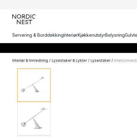
Servering & Borddekking
Interiør
Kjøkkenutstyr
Belysning
Gulvt
Interiør & Innredning
/
Lysestaker & Lykter
/
Lysestaker
/
Interconnect