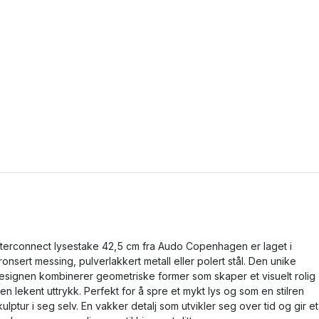
nterconnect lysestake 42,5 cm fra Audo Copenhagen er laget i
ronsert messing, pulverlakkert metall eller polert stål. Den unike
esignen kombinerer geometriske former som skaper et visuelt rolig
en lekent uttrykk. Perfekt for å spre et mykt lys og som en stilren
kulptur i seg selv. En vakker detalj som utvikler seg over tid og gir et