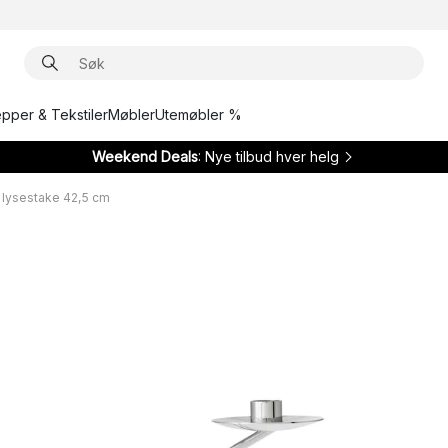
epper & Tekstiler
Møbler
Utemøbler %
Weekend Deals
: Nye tilbud hver helg
 lysestake 42,5 cm