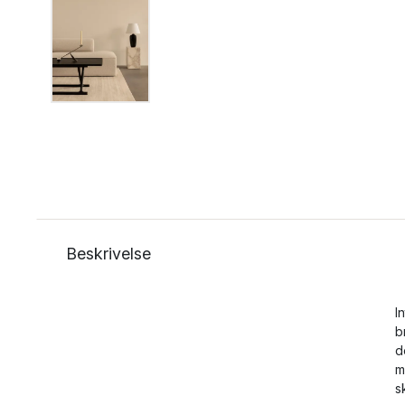
Beskrivelse
I
b
d
m
s