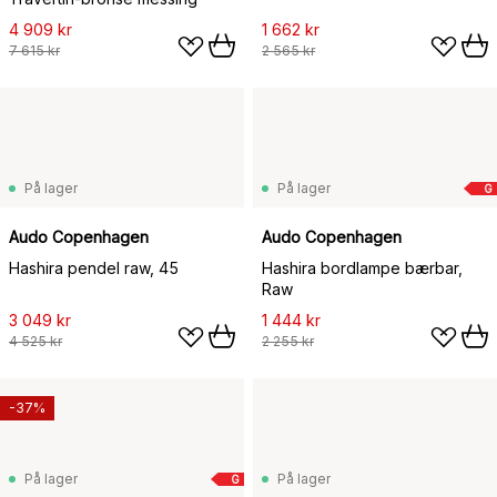
4 909 kr
1 662 kr
7 615 kr
2 565 kr
På lager
På lager
G
Audo Copenhagen
Audo Copenhagen
Hashira pendel raw, 45
Hashira bordlampe bærbar,
Raw
3 049 kr
1 444 kr
4 525 kr
2 255 kr
-37%
På lager
På lager
G