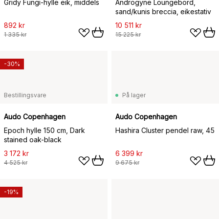
Gridy Fungi-hylle eik, middels
Androgyne Loungebord,
sand/kunis breccia, eikestativ
892 kr
10 511 kr
1 335 kr
15 225 kr
-30%
Bestillingsvare
På lager
Audo Copenhagen
Audo Copenhagen
Epoch hylle 150 cm, Dark
Hashira Cluster pendel raw, 45
stained oak-black
3 172 kr
6 399 kr
4 525 kr
9 675 kr
-19%