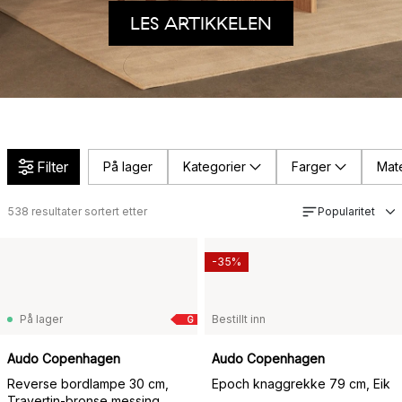
LES ARTIKKELEN
Filter
På lager
Kategorier
Farger
Mate
538
resultater sortert etter
Popularitet
-35%
På lager
Bestillt inn
G
Audo Copenhagen
Audo Copenhagen
Reverse bordlampe 30 cm,
Epoch knaggrekke 79 cm, Eik
Travertin-bronse messing