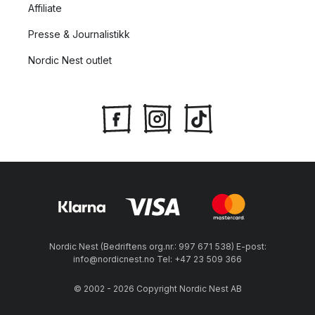
Affiliate
Hvilke kjente designere har Audo
Presse & Journalistikk
Copenhagen samarbeidet med?
Nordic Nest outlet
Audo Copenhagen samarbeider med toppdesignere og
designstudioer for å skape moderne og kompromissløse
design. På listen over kjente designere som Audo
Copenhagen har samarbeidet med, finner vi blant annet disse:
Afteroom: Står blant annet bak de kjente
Afterroom
-
stolene, som er inspirert av Bauhaus-stilen.
Nick Ross: utforsker hvordan vi forstår fortiden og
hvordan dette påvirker oss i nåtiden. Står blant annet bak
serien Darkly.
Norm Architecture: inspireres av normer og tradisjoner, og
Nordic Nest (Bedriftens org.nr.: 997 671 538) E-post:
hvordan disse stadig utvikles. Står blant annet bak serien
info@nordicnest.no Tel: +47 23 509 366
Harbour
.
© 2002 - 2026 Copyright Nordic Nest AB
Audo Copenhagen - design og kvalitet hånd i