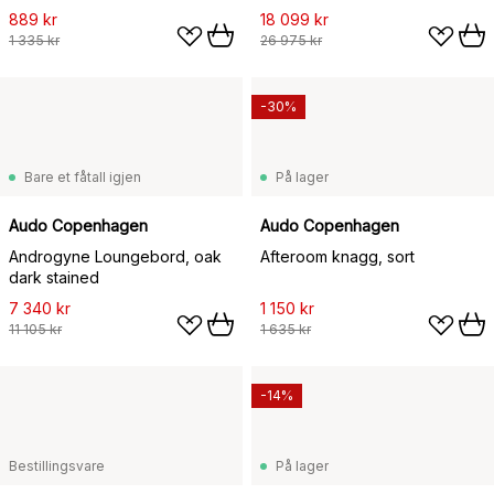
889 kr
18 099 kr
1 335 kr
26 975 kr
-30%
Bare et fåtall igjen
På lager
Audo Copenhagen
Audo Copenhagen
Androgyne Loungebord, oak
Afteroom knagg, sort
dark stained
7 340 kr
1 150 kr
11 105 kr
1 635 kr
-14%
Bestillingsvare
På lager