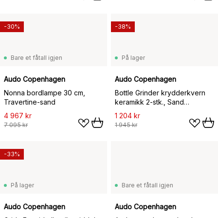
-30%
-38%
Bare et fåtall igjen
På lager
Audo Copenhagen
Audo Copenhagen
Nonna bordlampe 30 cm,
Bottle Grinder krydderkvern
Travertine-sand
keramikk 2-stk., Sand
(valnøttlokk)
4 967 kr
1 204 kr
7 095 kr
1 945 kr
-33%
På lager
Bare et fåtall igjen
Audo Copenhagen
Audo Copenhagen