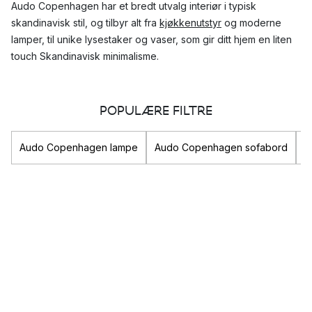
Audo Copenhagen har et bredt utvalg interiør i typisk
skandinavisk stil, og tilbyr alt fra
kjøkkenutstyr
og moderne
lamper, til unike lysestaker og vaser, som gir ditt hjem en liten
touch Skandinavisk minimalisme.
Hvilke produkter fra Audo Copenhagen er
POPULÆRE FILTRE
mest populære?
Audo Copenhagen samarbeider med interessante og kreative
Audo Copenhagen lampe
Audo Copenhagen sofabord
A
designere for å skape design av høy kvalitet i skandinavisk
stil. Dette gjør at Audo Copenhagen kan tilby et bredt
sortiment, med design for alle rom i hjemmet.
Topp tre design fra Audo Copenhagen
JWDA bordlampe
POV lysestake
Carrie lampe