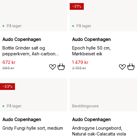
-31%
På lager
På lager
Audo Copenhagen
Audo Copenhagen
Bottle Grinder salt og
Epoch hylle 50 cm,
pepperkvern, Ash-carbon
Mørkbeiset eik
(bøklokk)
672 kr
1 479 kr
965 kr
2 155 kr
-33%
På lager
Bestillingsvare
Audo Copenhagen
Audo Copenhagen
Gridy Fungi hylle sort, medium
Androgyne Loungebord,
Natural oak-Calacatta viola