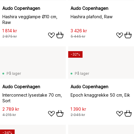
Audo Copenhagen
Audo Copenhagen
Hashira vegglampe Ø10 cm,
Hashira plafond, Raw
Raw
1 814 kr
3 426 kr
2 875 kr
5 445 kr
-32%
På lager
På lager
Audo Copenhagen
Audo Copenhagen
Interconnect lysestake 70 cm,
Epoch knaggrekke 50 cm, Eik
Sort
2 789 kr
1 390 kr
4 215 kr
2 045 kr
-34%