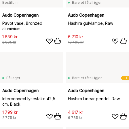
Bestillt inn
Bare et fåtall igjen
Audo Copenhagen
Audo Copenhagen
Pavot vase, Bronzed
Hashira gulvlampe, Raw
aluminium
1 689 kr
6 710 kr
2 095 kr
10 495 kr
På lager
Bare et fåtall igjen
E
Audo Copenhagen
Audo Copenhagen
Interconnect lysestake 42,5
Hashira Linear pendel, Raw
cm, Black
1 799 kr
4 617 kr
2 775 kr
6 785 kr