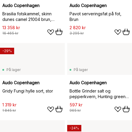
Audo Copenhagen
Audo Copenhagen
Brasilia fotskammel, skinn
Pavot serveringsfat på fot,
dunes camel 21004 brun,
Brun
eikestativ
13 358 kr
2 820 kr
16 465 kr
3 295 kr
-29%
På lager
På lager
Audo Copenhagen
Audo Copenhagen
Gridy Fungi hylle sort, stor
Bottle Grinder salt og
pepperkvern, Hunting green-
beige
1 319 kr
597 kr
1 845 kr
965 kr
-24%