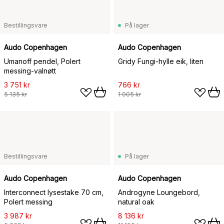
Bestillingsvare
På lager
Audo Copenhagen
Audo Copenhagen
Umanoff pendel, Polert
Gridy Fungi-hylle eik, liten
messing-valnøtt
3 751 kr
766 kr
5 135 kr
1 005 kr
Bestillingsvare
På lager
Audo Copenhagen
Audo Copenhagen
Interconnect lysestake 70 cm,
Androgyne Loungebord,
Polert messing
natural oak
3 987 kr
8 136 kr