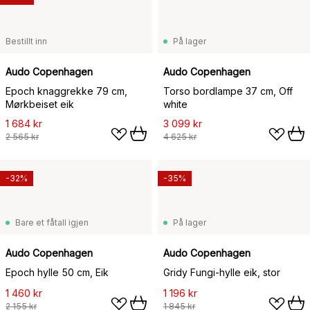
Bestillt inn
På lager
Audo Copenhagen
Audo Copenhagen
Epoch knaggrekke 79 cm,
Torso bordlampe 37 cm, Off
Mørkbeiset eik
white
1 684 kr
3 099 kr
2 565 kr
4 625 kr
-32%
-35%
Bare et fåtall igjen
På lager
Audo Copenhagen
Audo Copenhagen
Epoch hylle 50 cm, Eik
Gridy Fungi-hylle eik, stor
1 460 kr
1 196 kr
2 155 kr
1 845 kr