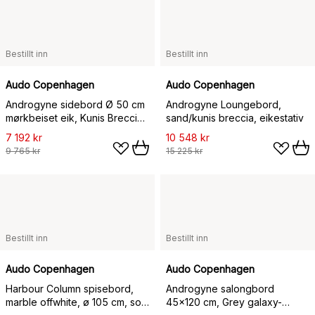
Bestillt inn
Bestillt inn
Audo Copenhagen
Audo Copenhagen
Androgyne sidebord Ø 50 cm
Androgyne Loungebord,
mørkbeiset eik, Kunis Breccia-
sand/kunis breccia, eikestativ
bordplate
7 192 kr
10 548 kr
9 765 kr
15 225 kr
Bestillt inn
Bestillt inn
Audo Copenhagen
Audo Copenhagen
Harbour Column spisebord,
Androgyne salongbord
marble offwhite, ø 105 cm, sort
45x120 cm, Grey galaxy-