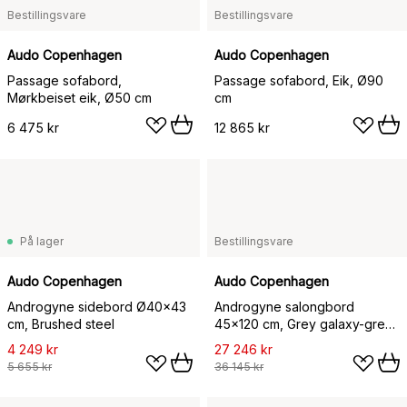
Bestillingsvare
Bestillingsvare
Audo Copenhagen
Audo Copenhagen
Passage sofabord,
Passage sofabord, Eik, Ø90
Mørkbeiset eik, Ø50 cm
cm
6 475 kr
12 865 kr
På lager
Bestillingsvare
Audo Copenhagen
Audo Copenhagen
Androgyne sidebord Ø40x43
Androgyne salongbord
cm, Brushed steel
45x120 cm, Grey galaxy-grey
galaxy
4 249 kr
27 246 kr
5 655 kr
36 145 kr