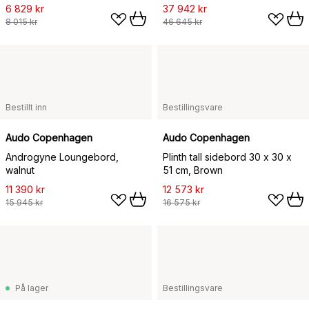
eik-bordplate
109 cm
6 829 kr
37 942 kr
8 015 kr
46 645 kr
Bestillt inn
Bestillingsvare
Audo Copenhagen
Audo Copenhagen
Androgyne Loungebord,
Plinth tall sidebord 30 x 30 x
walnut
51 cm, Brown
11 390 kr
12 573 kr
15 945 kr
16 575 kr
På lager
Bestillingsvare