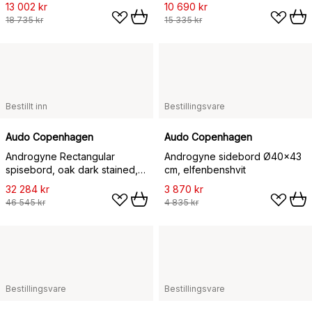
stativ
ubehandlet eik
13 002 kr
10 690 kr
18 735 kr
15 335 kr
Bestillt inn
Bestillingsvare
Audo Copenhagen
Audo Copenhagen
Androgyne Rectangular
Androgyne sidebord Ø40x43
spisebord, oak dark stained,
cm, elfenbenshvit
210 x 109 cm
32 284 kr
3 870 kr
46 545 kr
4 835 kr
Bestillingsvare
Bestillingsvare