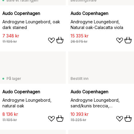
Bare et fåtall igjen
Bestillingsvare
Audo Copenhagen
Audo Copenhagen
Androgyne Loungebord, oak
Androgyne Loungebord,
dark stained
Natural oak-Calacatta viola
7 348 kr
15 335 kr
11 105 kr
26 975 kr
På lager
Bestillt inn
Audo Copenhagen
Audo Copenhagen
Androgyne Loungebord,
Androgyne Loungebord,
natural oak
sand/kunis breccia,
mørkbeiset eikestativ
8 136 kr
10 393 kr
11 105 kr
15 225 kr