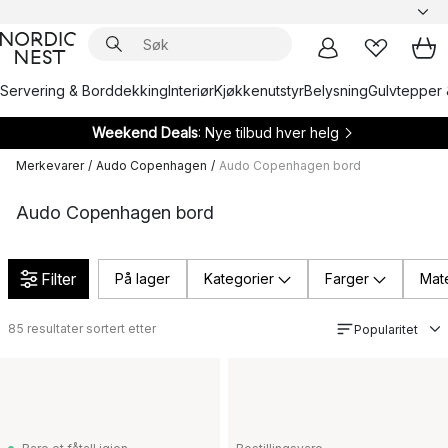
Servering & Borddekking
Interiør
Kjøkkenutstyr
Belysning
Gulvtepper 
Weekend Deals
: Nye tilbud hver helg
Merkevarer
/
Audo Copenhagen
/
Audo Copenhagen bord
Audo Copenhagen bord
Filter
På lager
Kategorier
Farger
Mate
85
resultater sortert etter
Popularitet