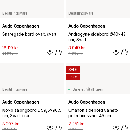
Bestillingsvare
Bestillingsvare
Audo Copenhagen
Audo Copenhagen
Snaregade bord ovalt, svart
Androgyne sidebord Ø40x43
cm, Svart
18 110 kr
3 949 kr
21 305 kr
4 835 kr
SALG
-27%
Bestillingsvare
Bare et fåtall igjen
Audo Copenhagen
Audo Copenhagen
NoNo salongbord L 59,5x96,5
Umanoff sidebord valnøtt-
cm, Svart-brun
polert messing, 45 cm
8 207 kr
7 251 kr
10 185 kr
9 875 kr