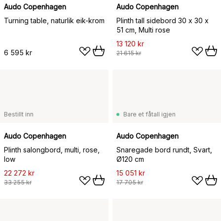
Audo Copenhagen
Audo Copenhagen
Turning table, naturlik eik-krom
Plinth tall sidebord 30 x 30 x
51 cm, Multi rose
13 120 kr
6 595 kr
21 615 kr
Bestillt inn
Bare et fåtall igjen
Audo Copenhagen
Audo Copenhagen
Plinth salongbord, multi, rose,
Snaregade bord rundt, Svart,
low
Ø120 cm
22 272 kr
15 051 kr
33 255 kr
17 705 kr