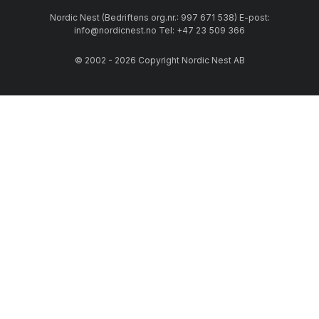
Nordic Nest (Bedriftens org.nr.: 997 671 538) E-post:
info@nordicnest.no Tel: +47 23 509 366
© 2002 - 2026 Copyright Nordic Nest AB