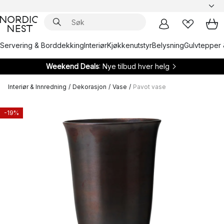
Servering & Borddekking
Interiør
Kjøkkenutstyr
Belysning
Gulvtepper 
Weekend Deals
: Nye tilbud hver helg
Interiør & Innredning
/
Dekorasjon
/
Vase
/
Pavot vase
-19%