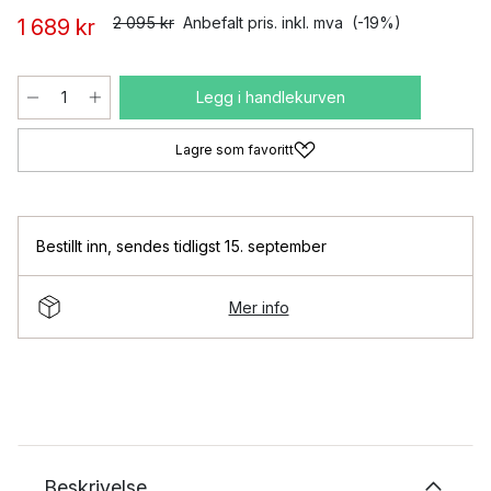
2 095 kr
Anbefalt pris. inkl. mva
(-19%)
1 689 kr
Legg i handlekurven
Lagre som favoritt
Bestillt inn
,
sendes tidligst 15. september
Mer info
Beskrivelse