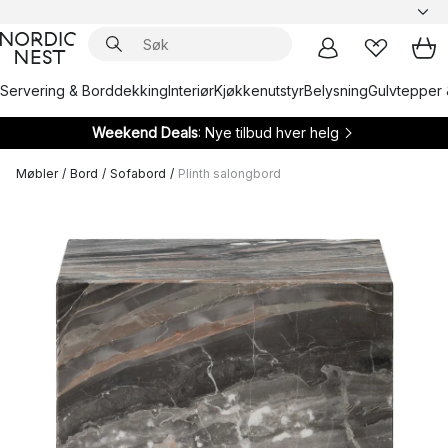
Servering & Borddekking
Interiør
Kjøkkenutstyr
Belysning
Gulvtepper 
Weekend Deals
: Nye tilbud hver helg
Møbler
/
Bord
/
Sofabord
/
Plinth salongbord