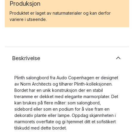
Produksjon
Produktet er laget av naturmaterialer og kan derfor
variere i utseende.
Beskrivelse
Plinth salongbord fra Audo Copenhagen er designet
av Norm Architects og tilhører Plinth-kolleksjonen.
Bordet har en unik konstruksjon der en stabil
treramme er dekket med elegante marmorplater. Det
kan brukes på flere måter: som salongbord,
sidebord eller som en podium for å vise fram en
dekorativ plante eller lampe. Oppdag skjønnheten i
marmorets overflate og gi hjemmet ditt et sofistikert
tilskudd med dette bordet.