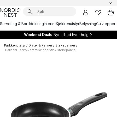
Servering & Borddekking
Interiør
Kjøkkenutstyr
Belysning
Gulvtepper 
Weekend Deals
: Nye tilbud hver helg
Kjøkkenutstyr
/
Gryter & Panner
/
Stekepanner
/
Ballarini Ledro keramisk non stick stekepanne