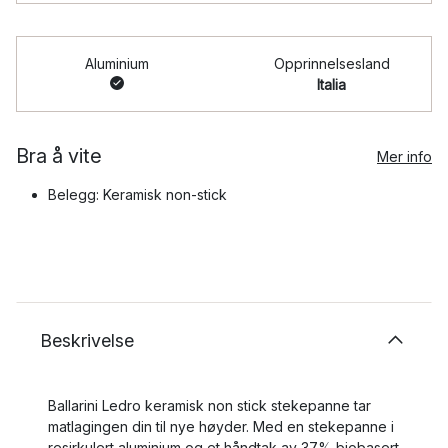
Aluminium
Opprinnelsesland
Italia
Bra å vite
Mer info
Belegg: Keramisk non-stick
Beskrivelse
Ballarini Ledro keramisk non stick stekepanne tar
matlagingen din til nye høyder. Med en stekepanne i
resirkulert aluminium og et håndtak av 37% biobasert