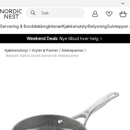
Servering & Borddekking
Interiør
Kjøkkenutstyr
Belysning
Gulvtepper 
Weekend Deals
: Nye tilbud hver helg
Kjøkkenutstyr
/
Gryter & Panner
/
Stekepanner
/
Ballarini Salina Granit keramisk stekepanne