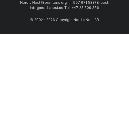
Nordic Nest (Bedriftens org.nr.: 997 671 538) E-post:
info@nordicnest.no Tel: +47 23 509 366
© 2002 - 2026 Copyright Nordic Nest AB