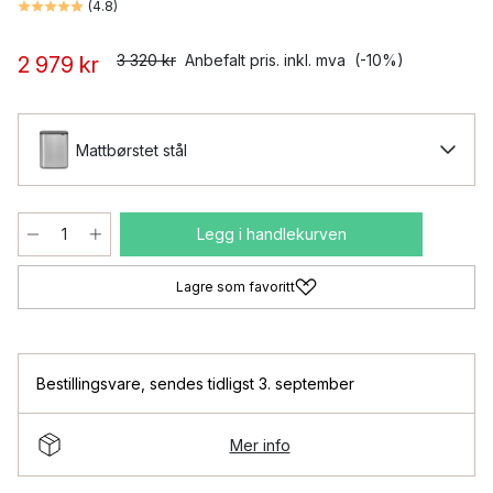
(
4.8
)
3 320 kr
Anbefalt pris. inkl. mva
(-10%)
2 979 kr
Mattbørstet stål
Legg i handlekurven
Lagre som favoritt
Bestillingsvare
,
sendes tidligst 3. september
Mer info