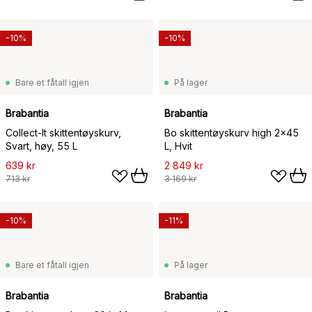
-10%
-10%
Bare et fåtall igjen
På lager
Brabantia
Brabantia
Collect-It skittentøyskurv,
Bo skittentøyskurv high 2x45
Svart, høy, 55 L
L, Hvit
639 kr
2 849 kr
713 kr
3 169 kr
-10%
-11%
Bare et fåtall igjen
På lager
Brabantia
Brabantia