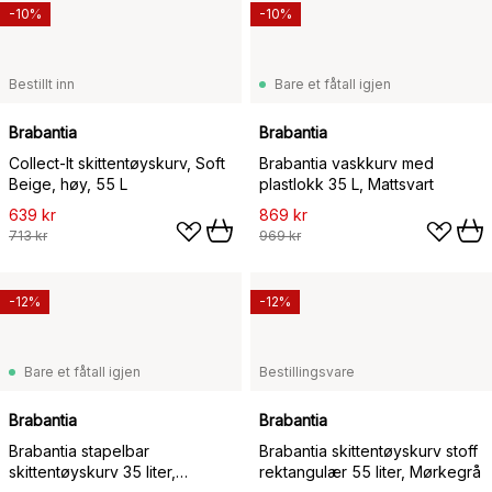
-10%
-10%
Bestillt inn
Bare et fåtall igjen
Brabantia
Brabantia
Collect-It skittentøyskurv, Soft
Brabantia vaskkurv med
Beige, høy, 55 L
plastlokk 35 L, Mattsvart
639 kr
869 kr
713 kr
969 kr
-12%
-12%
Bare et fåtall igjen
Bestillingsvare
Brabantia
Brabantia
Brabantia stapelbar
Brabantia skittentøyskurv stoff
skittentøyskurv 35 liter,
rektangulær 55 liter, Mørkegrå