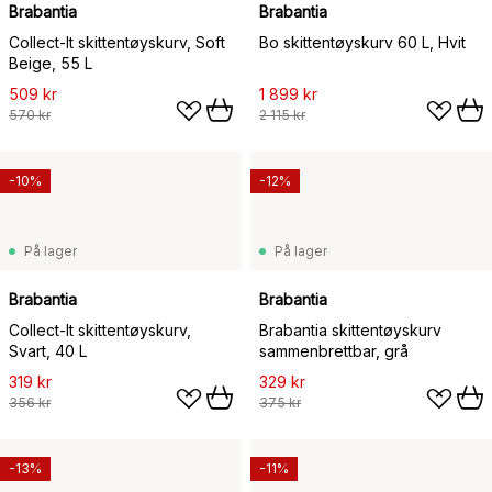
Brabantia
Brabantia
Collect-It skittentøyskurv, Soft
Bo skittentøyskurv 60 L, Hvit
Beige, 55 L
509 kr
1 899 kr
570 kr
2 115 kr
-10%
-12%
På lager
På lager
Brabantia
Brabantia
Collect-It skittentøyskurv,
Brabantia skittentøyskurv
Svart, 40 L
sammenbrettbar, grå
319 kr
329 kr
356 kr
375 kr
-13%
-11%