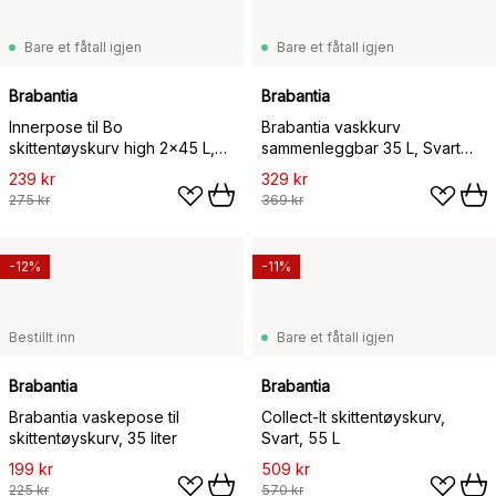
Bare et fåtall igjen
Bare et fåtall igjen
Brabantia
Brabantia
Innerpose til Bo
Brabantia vaskkurv
skittentøyskurv high 2x45 L,
sammenleggbar 35 L, Svart
Grå
pepper
239 kr
329 kr
275 kr
369 kr
-12%
-11%
Bestillt inn
Bare et fåtall igjen
Brabantia
Brabantia
Brabantia vaskepose til
Collect-It skittentøyskurv,
skittentøyskurv, 35 liter
Svart, 55 L
199 kr
509 kr
225 kr
570 kr