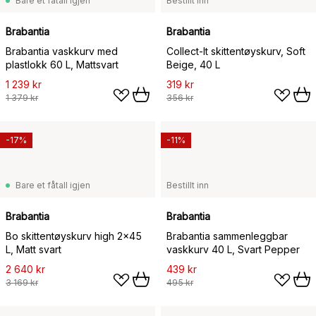
Bare et fåtall igjen
Bestillt inn
Brabantia
Brabantia
Brabantia vaskkurv med
Collect-It skittentøyskurv, Soft
plastlokk 60 L, Mattsvart
Beige, 40 L
1 239 kr
319 kr
1 379 kr
356 kr
-17%
-11%
Bare et fåtall igjen
Bestillt inn
Brabantia
Brabantia
Bo skittentøyskurv high 2x45
Brabantia sammenleggbar
L, Matt svart
vaskkurv 40 L, Svart Pepper
2 640 kr
439 kr
3 169 kr
495 kr