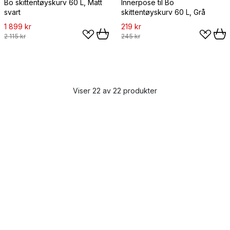
Bo skittentøyskurv 60 L, Matt
Innerpose til Bo
svart
skittentøyskurv 60 L, Grå
1 899 kr
219 kr
2 115 kr
245 kr
Viser 22 av 22 produkter