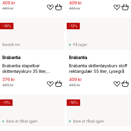
Lysegrå
409 kr
409 kr
465 kr
465 kr
-19%
-12%
Bestillt inn
På lager
Brabantia
Brabantia
Brabantia stapelbar
Brabantia skittentøyskurv stoff
skittentøyskurv 35 liter,
rektangulær 55 liter, Lysegrå
Mørkegrå
376 kr
409 kr
465 kr
465 kr
-11%
-10%
Bare et fåtall igjen
Bare et fåtall igjen