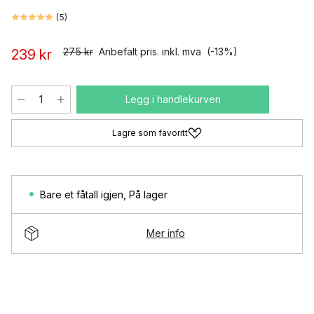
(
5
)
275 kr
Anbefalt pris. inkl. mva
(-13%)
239 kr
Legg i handlekurven
Lagre som favoritt
Bare et fåtall igjen
,
På lager
Mer info