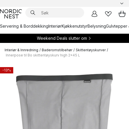
Servering & Borddekking
Interiør
Kjøkkenutstyr
Belysning
Gulvtepper 
Weekend Deals slutter om
Interiør & Innredning
/
Baderomstilbehør
/
Skittentøyskurver
/
Innerpose til Bo skittentøyskurv high 2x45 L
-13%