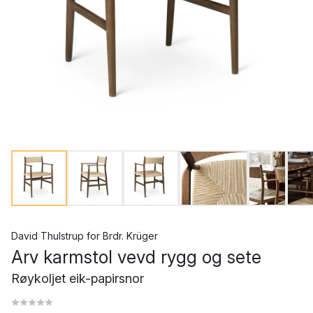
David Thulstrup
for
Brdr. Krüger
Arv karmstol vevd rygg og sete
Røykoljet eik-papirsnor