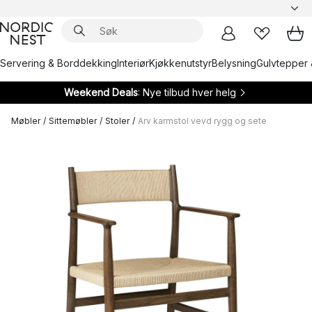
Servering & Borddekking
Interiør
Kjøkkenutstyr
Belysning
Gulvtepper 
Weekend Deals
: Nye tilbud hver helg
Møbler
/
Sittemøbler
/
Stoler
/
Arv karmstol vevd rygg og sete