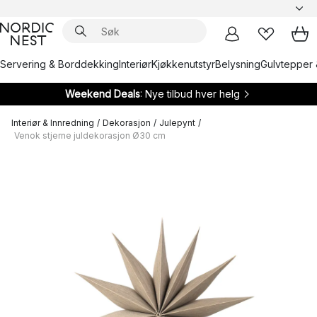
Servering & Borddekking
Interiør
Kjøkkenutstyr
Belysning
Gulvtepper 
Weekend Deals
: Nye tilbud hver helg
Interiør & Innredning
/
Dekorasjon
/
Julepynt
/
Venok stjerne juldekorasjon Ø30 cm