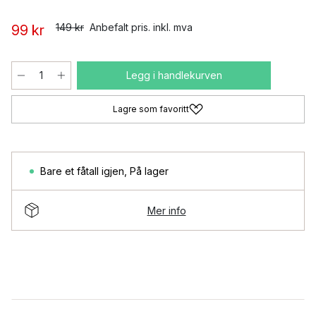
149 kr
Anbefalt pris. inkl. mva
99 kr
Legg i handlekurven
Lagre som favoritt
Bare et fåtall igjen
,
På lager
Mer info