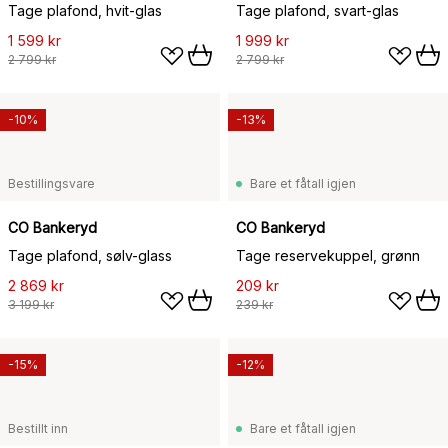
Tage plafond, hvit-glas
Tage plafond, svart-glas
1 599 kr
1 999 kr
2 799 kr
2 799 kr
-10%
-13%
Bestillingsvare
Bare et fåtall igjen
CO Bankeryd
CO Bankeryd
Tage plafond, sølv-glass
Tage reservekuppel, grønn
2 869 kr
209 kr
3 199 kr
239 kr
-15%
-12%
Bestillt inn
Bare et fåtall igjen