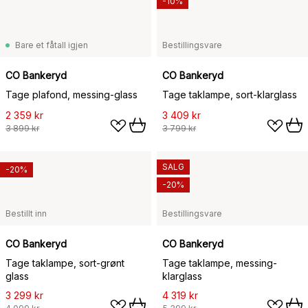
-10%
Bare et fåtall igjen
Bestillingsvare
CO Bankeryd
CO Bankeryd
Tage plafond, messing-glass
Tage taklampe, sort-klarglass
2 359 kr
3 409 kr
3 899 kr
3 799 kr
SALG
-20%
-20%
Bestillt inn
Bestillingsvare
CO Bankeryd
CO Bankeryd
Tage taklampe, sort-grønt
Tage taklampe, messing-
glass
klarglass
3 299 kr
4 319 kr