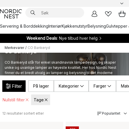
Servering & Borddekking
Interiør
Kjøkkenutstyr
Belysning
Gulvtepper 
Weekend Deals
: Nye tilbud hver helg
Merkevarer
/
CO Bankeryd
CO Bankeryd
CO Bankeryd står for enkel skandinavisk lampedesign, og skaper
unike og uvanlige lamper av høyeste kvalitet. Her hos Nordic Nest
finner du et bredt utvalg av lamper og belysning til det moderne
hjemmet.
Filter
På lager
Kategorier
Farger
Mate
Nullstill filter
Tage
12
resultater sortert etter
Popularitet