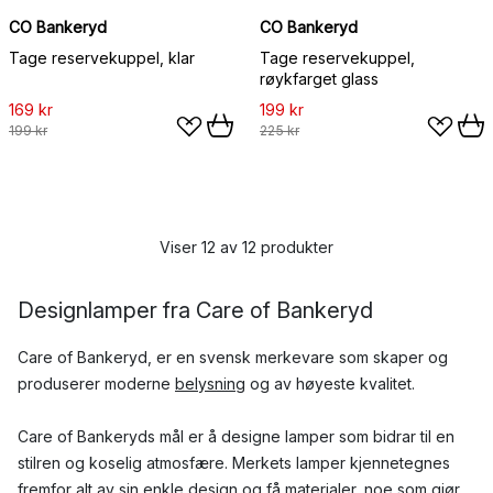
CO Bankeryd
CO Bankeryd
Tage reservekuppel, klar
Tage reservekuppel,
røykfarget glass
169 kr
199 kr
199 kr
225 kr
Viser 12 av 12 produkter
Designlamper fra Care of Bankeryd
Care of Bankeryd, er en svensk merkevare som skaper og
produserer moderne
belysning
og
av høyeste kvalitet.
Care of Bankeryds mål er å designe lamper som bidrar til en
stilren og koselig atmosfære. Merkets lamper kjennetegnes
fremfor alt av sin enkle design og få materialer, noe som gjør