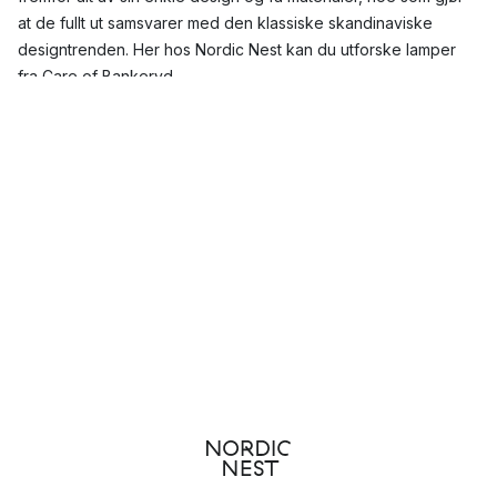
at de fullt ut samsvarer med den klassiske skandinaviske
designtrenden. Her hos Nordic Nest kan du utforske lamper
fra Care of Bankeryd.
Hvilke lamper fra Care of Bankeryds er mest populære?
I Care of Bankeryds serier finner du mange kjente lamper som
Tage, Svejk eller Göte samt mange andre serier som alle
kjennetegnes av det samme moderne og gjennomtenkte
formspråket. Sortimentet omfatter alt fra kunstneriske
taklamper og pendler
til praktiske
bordlamper
i betong og
moderne
gulvlamper
.
Topp 3 mest populære lamper fra Care of Bankeryd
Tage taklampe
Göte taklampe
Bug bordlampe
Care of Bankeryd - lamper for ethvert hjem