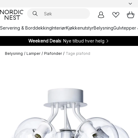
Servering & Borddekking
Interiør
Kjøkkenutstyr
Belysning
Gulvtepper 
Weekend Deals
: Nye tilbud hver helg
Belysning
/
Lamper
/
Plafonder
/
Tage plafond