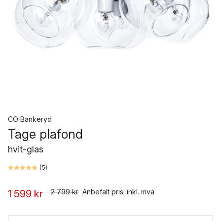
CO Bankeryd
Tage plafond
hvit-glas
(
5
)
2 799 kr
Anbefalt pris. inkl. mva
1 599 kr