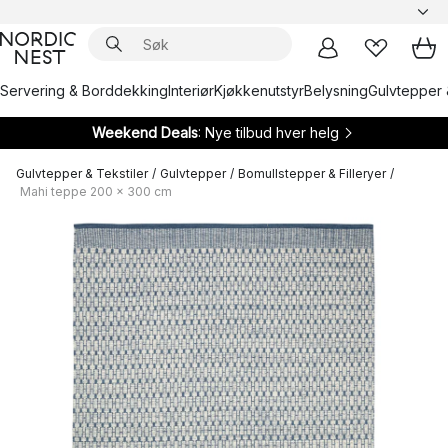
Servering & Borddekking
Interiør
Kjøkkenutstyr
Belysning
Gulvtepper 
Weekend Deals
: Nye tilbud hver helg
Gulvtepper & Tekstiler
/
Gulvtepper
/
Bomullstepper & Filleryer
/
Mahi teppe 200 x 300 cm