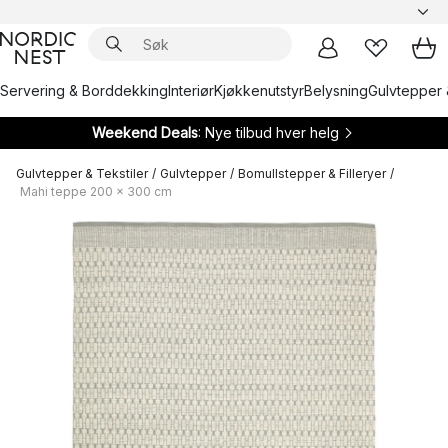
Servering & Borddekking
Interiør
Kjøkkenutstyr
Belysning
Gulvtepper 
Weekend Deals
: Nye tilbud hver helg
Gulvtepper & Tekstiler
/
Gulvtepper
/
Bomullstepper & Filleryer
/
Mahi teppe 200 x 300 cm