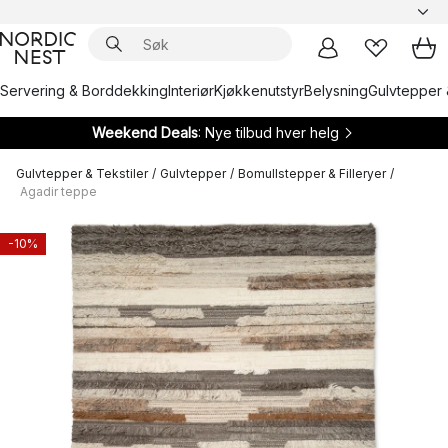
Servering & Borddekking
Interiør
Kjøkkenutstyr
Belysning
Gulvtepper 
Weekend Deals
: Nye tilbud hver helg
Gulvtepper & Tekstiler
/
Gulvtepper
/
Bomullstepper & Filleryer
/
Agadir teppe
-10%