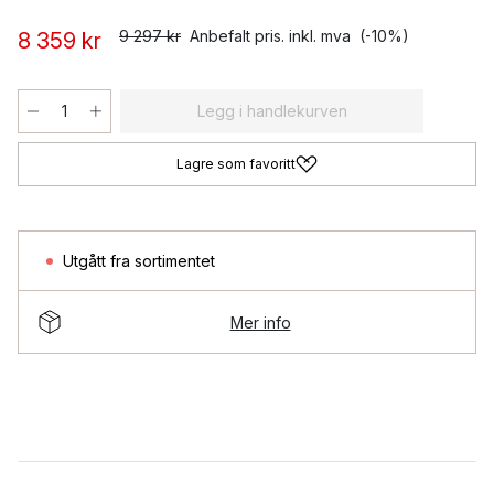
9 297 kr
Anbefalt pris. inkl. mva
(-10%)
8 359 kr
Legg i handlekurven
Lagre som favoritt
Utgått fra sortimentet
Mer info