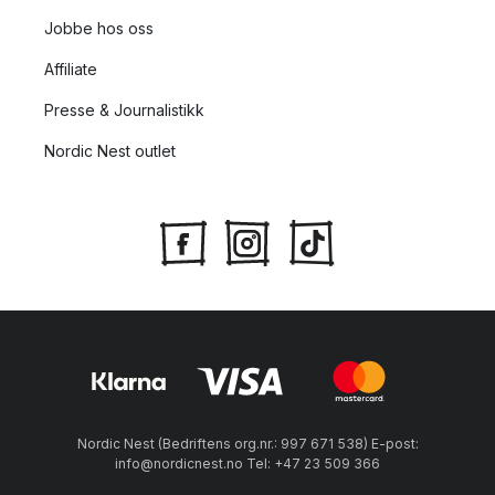
Jobbe hos oss
Affiliate
Presse & Journalistikk
Nordic Nest outlet
Nordic Nest (Bedriftens org.nr.: 997 671 538) E-post:
info@nordicnest.no Tel: +47 23 509 366