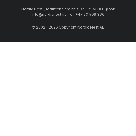
Nordic Nest (Bedriftens org.nr.: 997 671 538) E-post:
info@nordicnest.no Tel: +47 23 509 366
© 2002 - 2026 Copyright Nordic Nest AB