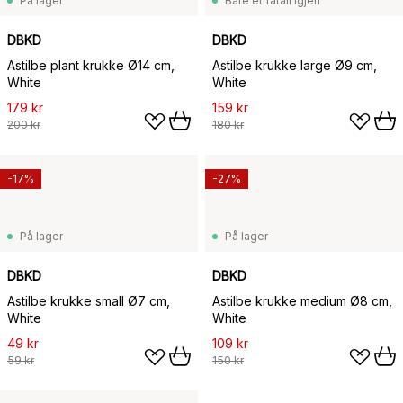
På lager
Bare et fåtall igjen
DBKD
DBKD
Astilbe plant krukke Ø14 cm,
Astilbe krukke large Ø9 cm,
White
White
179 kr
159 kr
200 kr
180 kr
-17%
-27%
På lager
På lager
DBKD
DBKD
Astilbe krukke small Ø7 cm,
Astilbe krukke medium Ø8 cm,
White
White
49 kr
109 kr
59 kr
150 kr