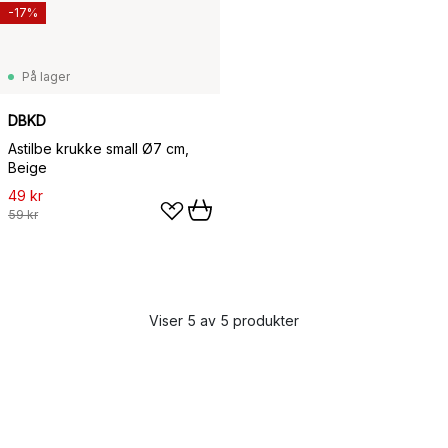
-17%
På lager
DBKD
Astilbe krukke small Ø7 cm,
Beige
49 kr
59 kr
Viser 5 av 5 produkter