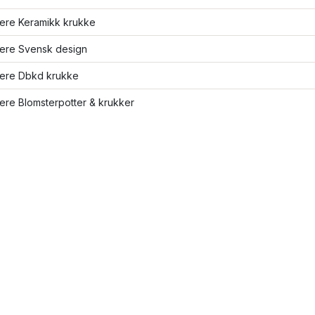
lere Keramikk krukke
lere Svensk design
lere Dbkd krukke
lere Blomsterpotter & krukker