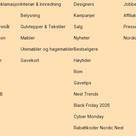
reklamasjon
Interiør & Innredning
Designers
Jobbe
Belysning
Kampanjer
Affilia
rsmål
Gulvtepper & Tekstiler
Salg
Presse
jon
Møbler
Nyheter
Nordic
Utemøbler og hagemøbler
Bestselgere
r
Gavekort
Høytider
Rom
Gavetips
2B
Nest Trends
Black Friday 2026
Cyber Monday
Rabattkoder Nordic Nest