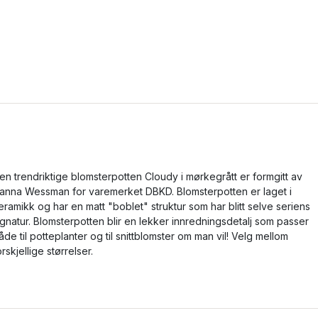
en trendriktige blomsterpotten Cloudy i mørkegrått er formgitt av
anna Wessman for varemerket DBKD. Blomsterpotten er laget i
eramikk og har en matt "boblet" struktur som har blitt selve seriens
ignatur. Blomsterpotten blir en lekker innredningsdetalj som passer
åde til potteplanter og til snittblomster om man vil! Velg mellom
orskjellige størrelser.