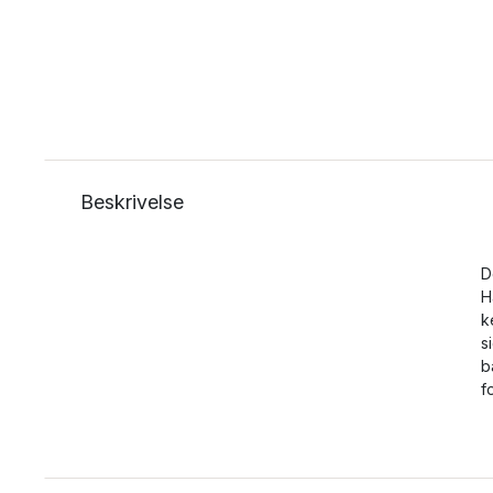
Beskrivelse
D
H
k
s
b
f