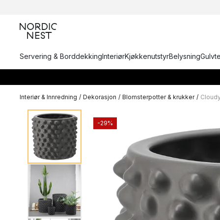
Servering & Borddekking
Interiør
Kjøkkenutstyr
Belysning
Gulvt
Interiør & Innredning
/
Dekorasjon
/
Blomsterpotter & krukker
/
Cloudy
-29%