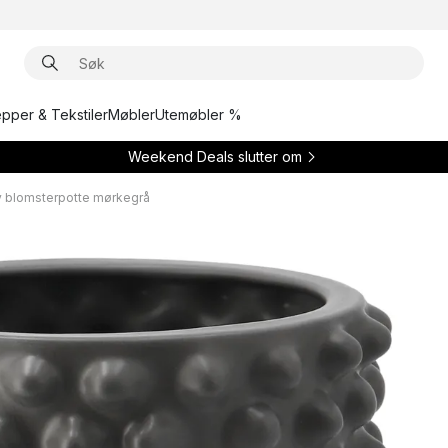
epper & Tekstiler
Møbler
Utemøbler %
Weekend Deals slutter om
 blomsterpotte mørkegrå