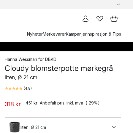
Nyheter
Merkevarer
Kampanjer
Inspirasjon & Tips
Hanna Wessman
for
DBKD
Cloudy blomsterpotte mørkegrå
liten, Ø 21 cm
(
4.8
)
451 kr
Anbefalt pris. inkl. mva
(-29%)
318 kr
liten, Ø 21 cm