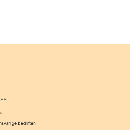
OSS
s
svarlige bedriften