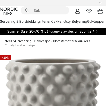
Servering & Borddekking
Interiør
Kjøkkenutstyr
Belysning
Gulvtepper 
Summer Sale:
20–70 %
på tusenvis av designfavoritter*
Interiør & Innredning
/
Dekorasjon
/
Blomsterpotter & krukker
/
Cloudy krukke greige
-29%