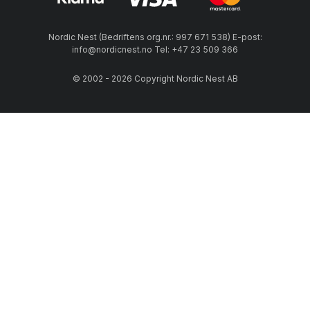
Nordic Nest (Bedriftens org.nr.: 997 671 538) E-post:
info@nordicnest.no Tel: +47 23 509 366
© 2002 - 2026 Copyright Nordic Nest AB