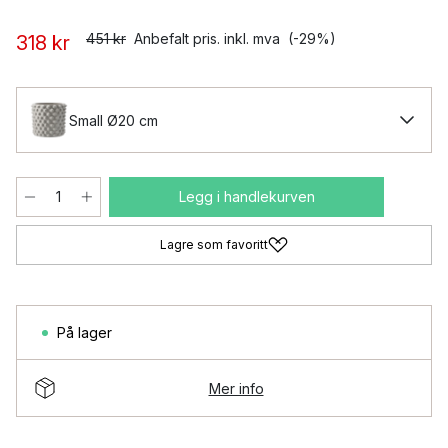
451 kr
Anbefalt pris. inkl. mva
(-29%)
318 kr
Small Ø20 cm
Legg i handlekurven
Lagre som favoritt
På lager
Mer info