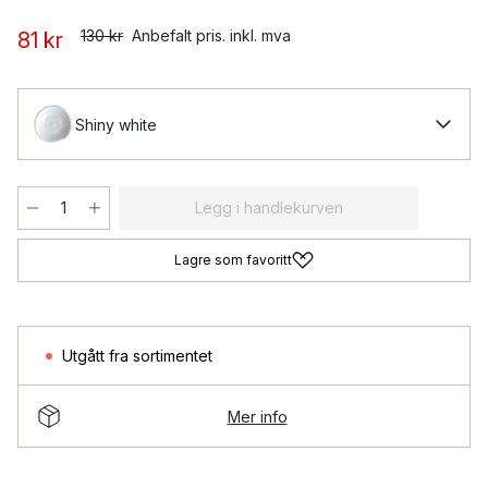
130 kr
Anbefalt pris. inkl. mva
81 kr
Shiny white
Legg i handlekurven
Lagre som favoritt
Utgått fra sortimentet
Mer info