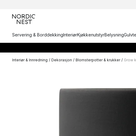
Servering & Borddekking
Interiør
Kjøkkenutstyr
Belysning
Gulvt
Interiør & Innredning
/
Dekorasjon
/
Blomsterpotter & krukker
/
Grow k