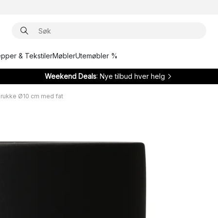
epper & Tekstiler
Møbler
Utemøbler %
Weekend Deals
: Nye tilbud hver helg
rukke Ø10 cm med fat