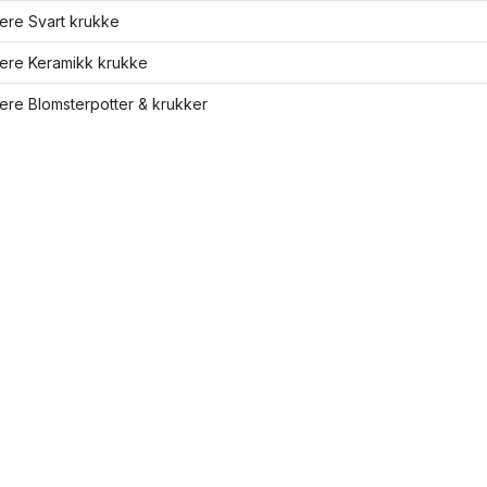
lere Svart krukke
lere Keramikk krukke
lere Blomsterpotter & krukker