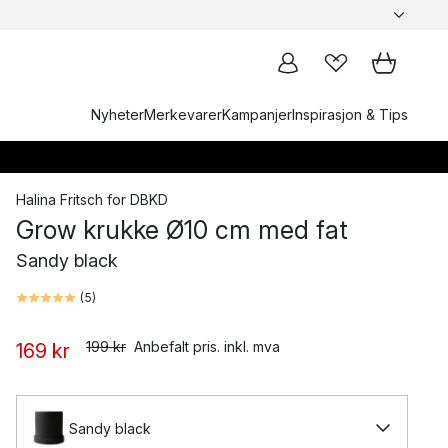
Nyheter
Merkevarer
Kampanjer
Inspirasjon & Tips
Halina Fritsch
for
DBKD
Grow krukke Ø10 cm med fat
Sandy black
(
5
)
199 kr
Anbefalt pris. inkl. mva
169 kr
Sandy black