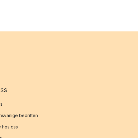
OSS
s
svarlige bedriften
 hos oss