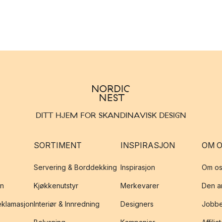
DITT HJEM FOR SKANDINAVISK DESIGN
SORTIMENT
INSPIRASJON
OM 
Servering & Borddekking
Inspirasjon
Om os
on
Kjøkkenutstyr
Merkevarer
Den an
reklamasjon
Interiør & Innredning
Designers
Jobbe