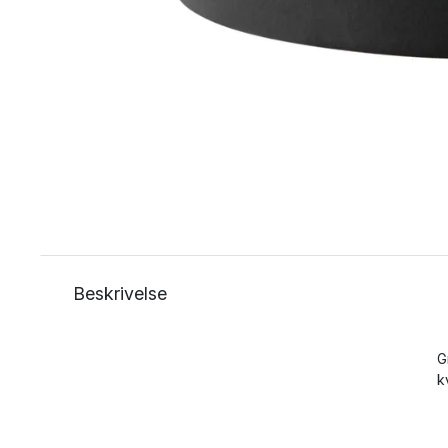
Beskrivelse
G
k