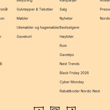
Belysning
Kampanjer
Affilia
rsmål
Gulvtepper & Tekstiler
Salg
Presse
jon
Møbler
Nyheter
Nordic
Utemøbler og hagemøbler
Bestselgere
r
Gavekort
Høytider
Rom
Gavetips
2B
Nest Trends
Black Friday 2026
Cyber Monday
Rabattkoder Nordic Nest