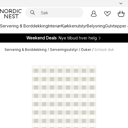
Servering & Borddekking
Interiør
Kjøkkenutstyr
Belysning
Gulvtepper 
Weekend Deals
: Nye tilbud hver helg
Servering & Borddekking
/
Serveringsutstyr
/
Duker
/
Schack duk