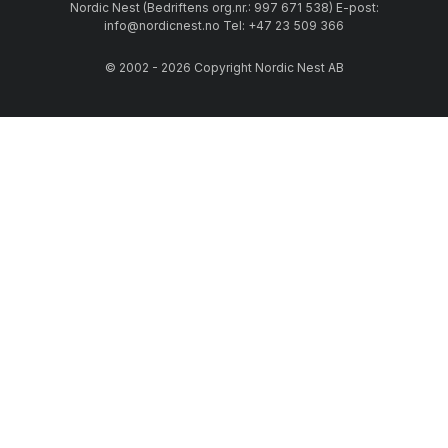
Nordic Nest (Bedriftens org.nr.: 997 671 538) E-post:
info@nordicnest.no Tel: +47 23 509 366
© 2002 - 2026 Copyright Nordic Nest AB