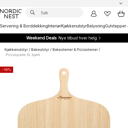
Servering & Borddekking
Interiør
Kjøkkenutstyr
Belysning
Gulvtepper 
Weekend Deals
: Nye tilbud hver helg
Kjøkkenutstyr
/
Bakeutstyr
/
Bakesteiner & Pizzasteiner
/
Pizzaspade XL bjørk
-14%