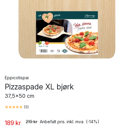
Eppicotispai
Pizzaspade XL bjørk
37,5x50 cm
(
5
)
219 kr
Anbefalt pris. inkl. mva
(-14%)
189 kr