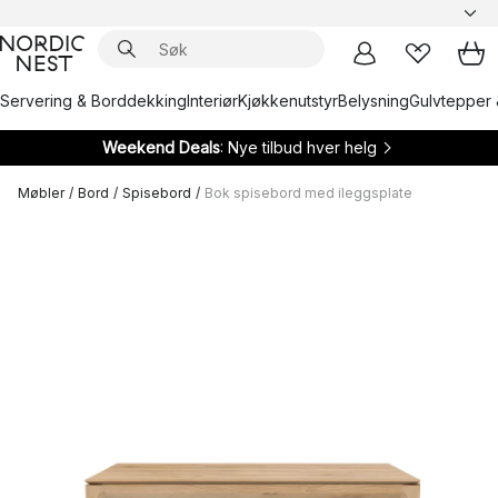
Servering & Borddekking
Interiør
Kjøkkenutstyr
Belysning
Gulvtepper 
Weekend Deals
: Nye tilbud hver helg
Møbler
/
Bord
/
Spisebord
/
Bok spisebord med ileggsplate