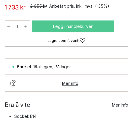
2 655 kr
Anbefalt pris. inkl. mva
(-35%)
1 733 kr
Legg i handlekurven
Lagre som favoritt
Bare et fåtall igjen
,
På lager
Mer info
Bra å vite
Mer info
Sockel: E14