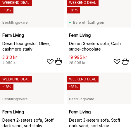
WEEKEND DEAL
WEEKEND DEAL
-18%
-31%
Bestillingsvare
Bare et fåtall igjen
Ferm Living
Ferm Living
Desert loungestol, Olive,
Desert 3-seters sofa, Cash
cashmere stativ
stripe-chocolate
3 313 kr
19 995 kr
4 059 kr
28 905 kr
WEEKEND DEAL
WEEKEND DEAL
-18%
-18%
Bestillingsvare
Bestillingsvare
Ferm Living
Ferm Living
Desert 2-seters sofa, Stoff
Desert 3-seters sofa, Stoff
dark sand, sort stativ
dark sand, sort stativ