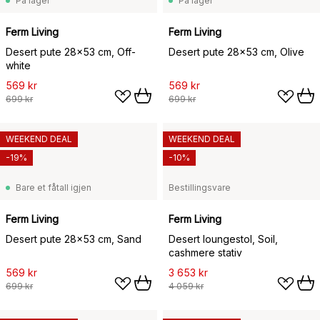
På lager
På lager
Ferm Living
Ferm Living
Desert pute 28x53 cm, Off-
Desert pute 28x53 cm, Olive
white
569 kr
569 kr
699 kr
699 kr
WEEKEND DEAL
WEEKEND DEAL
-19%
-10%
Bare et fåtall igjen
Bestillingsvare
Ferm Living
Ferm Living
Desert pute 28x53 cm, Sand
Desert loungestol, Soil,
cashmere stativ
569 kr
3 653 kr
699 kr
4 059 kr