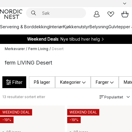
Servering & Borddekking
Interiør
Kjøkkenutstyr
Belysning
Gulvtepper 
Weekend Deals
: Nye tilbud hver helg
Merkevarer
/
Ferm Living
/
Desert
ferm LIVING Desert
Filter
På lager
Kategorier
Farger
Mate
13
resultater sortert etter
Popularitet
WEEKEND DEAL
WEEKEND DEAL
-19%
-19%