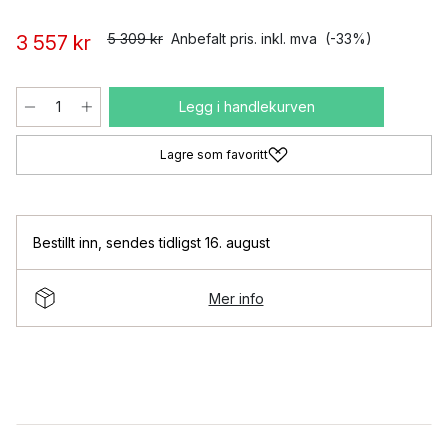
5 309 kr
Anbefalt pris. inkl. mva
(-33%)
3 557 kr
Legg i handlekurven
Lagre som favoritt
Bestillt inn
,
sendes tidligst 16. august
Mer info